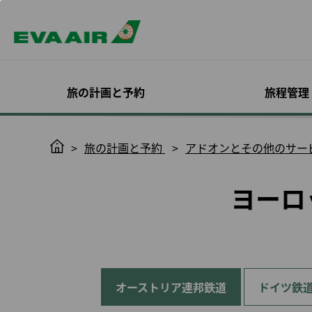
旅の計画と予約
旅程管理
スペシャルオファー
予約確認
機材
入会する
エバー航空 コーポレ
目的地を探す
旅程管理
機内サービス
Infinity
H
旅の計画と予約
アドオンとその他のサー
ートプログラム
MileageLan
o
いて
ログイン
座席指定
m
EVAチョイス
旅客機
概要
全ての目的地
キャビンクラス
確認と支払い
機内食予約
ヨーロ
オンラインでのご入会
Infinity Mileag
e
プロモーション
エバー航空特別塗装機
EVA BizFam
運賃のトレンド
お食事とお飲み
日程/便の変更
オンラインチェ
のご案内
ック
利用規約と条件
ン
ハッピーアワーキャン
貨物機
EVA BizFam 会員限定特
機内エンターテ
フライトステータス通
会員種別とサー
ペーン
典
ビジネスクラス
トサービス
知
搭乗券印刷
ついて
MICE トラベル プログラ
高雄行
EVA SKY SHO
スケジュール変更に伴
ノーショー料
アップグレード
ム
う変更／払い戻し
更新の必要条件
東京発
ハローキティジ
旅程管理につい
UATP
予約をキャンセルする
会員特典
大阪発
機内における安
オーストリア連邦鉄道
ドイツ鉄
eサービスで快
康管理
払い戻しの申請/お問い
イトを
福岡発
合わせ