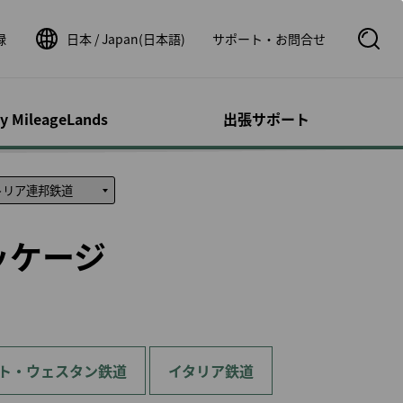
録
日本 / Japan(日本語)
サポート・お問合せ
S
e
a
r
c
ty MileageLands
出張サポート
h
B
o
オンとその他の
サポート／問い
ウントの管理
フライト関連情報
運航状況
x
ビス
せ
O
p
荷物事前払い
シビリティ・サ
時刻表
運航状況
e
ッケージ
ロフィール
n
カー
ルートマップ
運航証明書申請
スドッグ（補助
照会
スターアライアンスネッ
フライトステータス通知
トワーク
の事後登録
速鉄道
１人旅
パートナー航空会社
明細の確認
ッパ鉄道チケッ
よび小児とのご
券パッケージ
提携航空会社ご利用時の
リストの管理
ご案内
dDeal
書の管理
ト・ウェスタン鉄道
のお客様
イタリア鉄道
運航状況