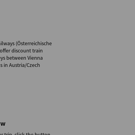
ilways (Österreichische
fer discount train
neys between Vienna
s in Austria/Czech
ow
r trip, click the button