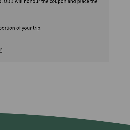
ked, ÖBB will honour the coupon and place the
ortion of your trip.