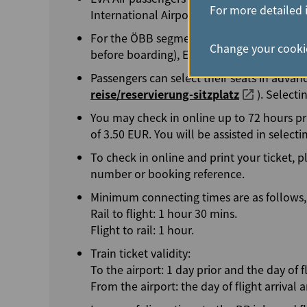
For more detailed 
International Airport (VIE) may not stopove
For the ÖBB segment of your journey, pleas
Change your cookie
before boarding), EVA Air e-ticket/ticket it
Passengers can select their seats in advan
reise/reservierung-sitzplatz
). Select
You may check in online up to 72 hours prio
of 3.50 EUR. You will be assisted in selectin
To check in online and print your ticket, p
number or booking reference.
Minimum connecting times are as follows,
Rail to flight: 1 hour 30 mins.
Flight to rail: 1 hour.
Train ticket validity:
To the airport: 1 day prior and the day of f
From the airport: the day of flight arrival a