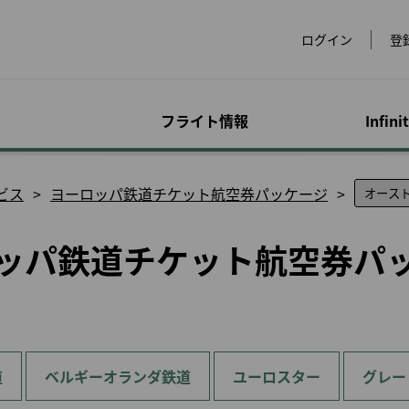
ログイン
登
フライト情報
Infini
運賃
手荷物
マイレージ特典プロ
オンライン予約
空港情報
会員限定キャンペー
アド
特別
アカ
ビス
ヨーロッパ鉄道チケット航空券パッケージ
dsにつ
グラム
ン
サー
合わ
運賃のご紹介
手荷物に関する情報
フライトを予約する
世界の空港
超過手
アクセ
ッパ鉄道チケット航空券パ
ービス
eLands
マイルを貯める
スペシャルマイレージ
マイプ
をチェ
物
運賃スペシャルオファ
特殊な手荷物
スペシャルイベント
ラウンジ
レンタ
ックイ
キャンペーン
ー
サービ
マイルの購入/チャージ
マイル
イメン
手荷物の注意事項
会員限定運賃
チェックイン
ホテル
犬）
ビスに
提携パートナーでのご
マイルを買い戻す
マイル
優待
超過手荷物とその他の
会員特典航空券
ビザと入国審査
台湾高
お子様
P事前注文
手数料
EVA Mileage Mall
マイル
または
発券と予約について
ヨーロ
幼児お
ェット
ペットとのご旅行
ト航空
EVA Mileage Hotel
譲渡人
旅行
て
手続きの履歴
全と健
他社乗り継ぎの手荷物
EVABi
特典航空券/アップグレ
電子証
道
ベルギーオランダ鉄道
ユーロスター
グレー
妊娠中
適なフラ
公式ウェブサイトで航
ード特典照会
お手荷物の紛失, 破損
空券を予約するメリッ
診断書
ト