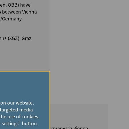
nen, ÖBB) have
eys between Vienna
ry/Germany.
enz (XGZ), Graz
 on our website,
e targeted media
the use of cookies.
 settings" button.
Czech Republic/Hungary/Germany via Vienna