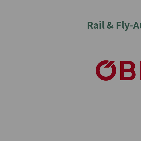
札幌発
航空券購入証明（領収
小松発
書）申請
Rail & Fly-