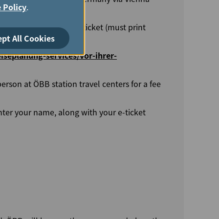
 Policy
.
rain: Rail & Fly train ticket (must print
ept All Cookies
iseplanung-services/vor-ihrer-
person at ÖBB station travel centers for a fee
ter your name, along with your e-ticket