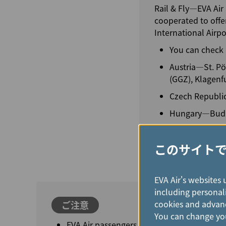
Rail & Fly—EVA Air
cooperated to offe
International Airp
You can check i
Austria—St. Pöl
(GGZ), Klagenf
Czech Republic
Hungary—Budap
Germany—Münch
このサイト
EVA Air's websites 
including personali
cookies and advanc
ご注意
You can change you
EVA Air passengers whose itinerary includ