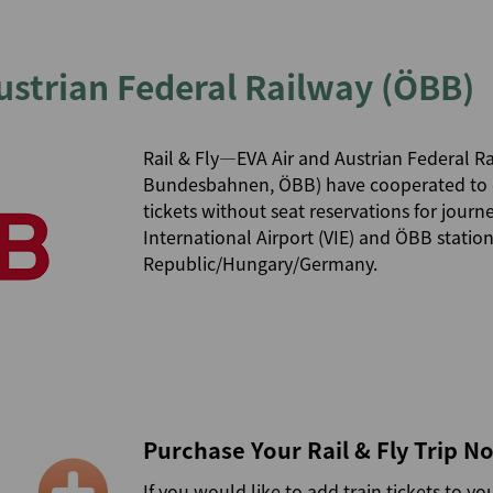
マイルを使う
マイルの譲渡/返却
マイル計算
Austrian Federal Railway (ÖBB)
Rail & Fly—EVA Air and Austrian Federal Ra
Bundesbahnen, ÖBB) have cooperated to of
tickets without seat reservations for jour
International Airport (VIE) and ÖBB station
Republic/Hungary/Germany.
Purchase Your Rail & Fly Trip N
If you would like to add train tickets to you