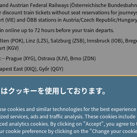
 and Austrian Federal Railways (Österreichische Bundesbah
r discount train tickets without seat reservations for journ
ort (VIE) and ÖBB stations in Austria/Czech Republic/Hunga
n online up to 72 hours before your train departs.
ten (POK), Linz (LZS), Salzburg (ZSB), Innsbruck (IOB), Breg
urt (KGV)
—Prague (XYG), Ostrava (XJV), Brno (ZDN)
est East (XXQ), Győr (QGY)
en (ZMU), Nürnberg (ZAQ), Frankfurt Main (ZRB)
ではクッキーを使用しております。
use cookies and similar technologies for the best experience
zed services, ads and traffic analysis. These cookies includ
ed analytics cookies. By clicking on "Accept", you agree to 
r cookie preference by clicking on the "Change your cookie
es rail travel on ÖBB journeys to ÖBB stations in Austria/