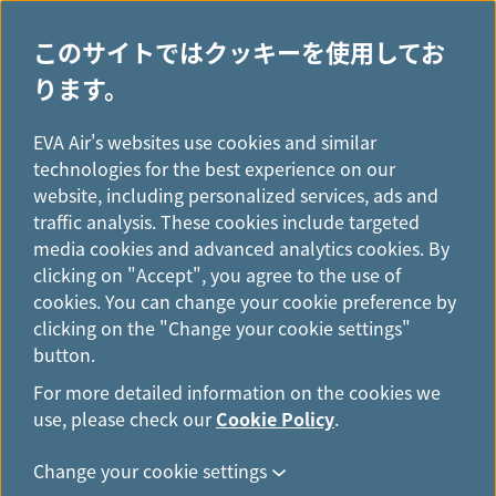
このサイトではクッキーを使用してお
ります。
H
ニュースリリース
...
o
EVA Air's websites use cookies and similar
ニュースリリース
m
technologies for the best experience on our
e
website, including personalized services, ads and
traffic analysis. These cookies include targeted
media cookies and advanced analytics cookies. By
エバー航空、11年連続で
clicking on "Accept", you agree to the use of
cookies. You can change your cookie preference by
SKYTRAX 5つ星航空会社に認定
clicking on the "Change your cookie settings"
button.
5月 13日, 2026
For more detailed information on the cookies we
use, please check our
Cookie Policy
.
エバー航空はこのほど、SKYTRAXより11年連続で5
つ星航空会社に認定されました。今回の評価におい
Change your cookie settings
て、フライトの安全性、客室乗務員のプロ意識、機