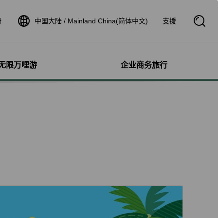
册
中国大陆 / Mainland China(简体中文)
支援
开
启
搜
寻
框
无限万哩游
企业商务旅行
与其他服务
需求协助
管理
航线介绍与时刻表
航班到离查询
额行李
服务
料
航班时刻表
航班到离动态
犬只
细查询
航线图
航班到离证明申请
独搭机
登
星空联盟网络
航班到离推播通知
验与活动
机
对表查询
共用班号合作伙伴
铁车票
机
清单管理
联航合作伙伴注意事项
机铁路套票
疗需求
证管理
航班到离动态
idDeal 竞标升等