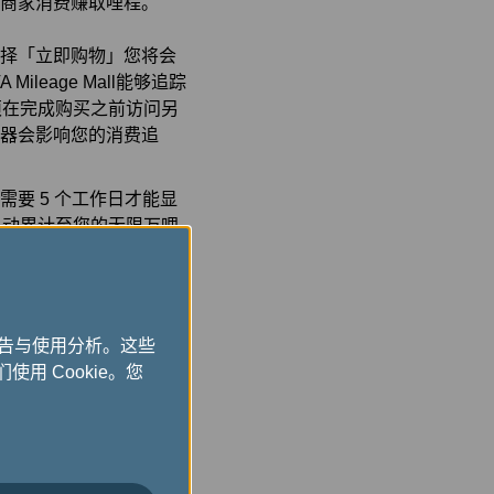
类商家消费赚取哩程。
选择「立即购物」您将会
Mileage Mall能够追踪
须在完成购买之前访问另
浏览器会影响您的消费追
多需要 5 个工作日才能显
自动累计至您的无限万哩
广告与使用分析。这些
立即购物
使用 Cookie。您
请先阅读本页相关说明)