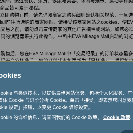
家选择，透过餐饮、杂货、健康与美容、休闲与娱乐、运动等种
有商品皆可累计哩程。
「立即购物」前，请先详阅商家之购买细则确认相关规范，一旦
ge Mall前往所选购的商家网站，请接受该商家网站之cookies，使EVA 
成交易之前，请勿点击宣传商家的其他广告横幅或网站，如您必
的浏览器来执行此操作，中断由EVA Mileage Mall启动的
物后，您在EVA Mileage Mall中「交易纪录」的订单状态最
哩程于商家核准后，您的订单状态将更新为「已核准」，哩程将
序最多需要 120 天作业时间，具体天数由各商家决定。
kies
见问题请点击此处
Cookie 与类似技术，以提供最佳网站体验，包括个人化服务、
式媒体 Cookie 与进阶分析 Cookie。单击「接受」即表示您同意我们
kie 设定」按钮，以变更 Cookie 偏好设定。
(
okie 的详细信息，请查阅我们的 Cookie 政策。
Cookie 政策
.