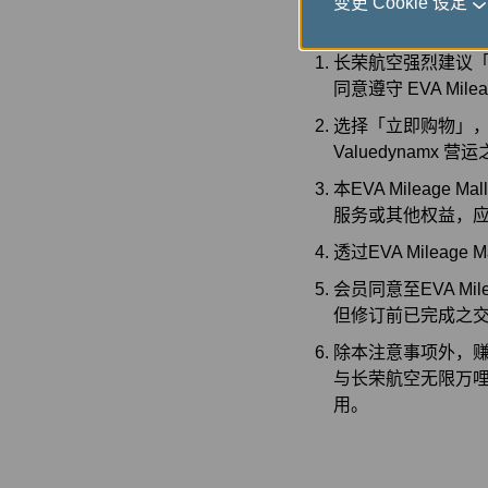
变更 Cookie 设定
注意事项
长荣航空强烈建议「无
同意遵守 EVA Mileag
选择「立即购物」，您将会
Valuedynamx 
本EVA Mileag
服务或其他权益，
透过EVA Mile
会员同意至EVA M
但修订前已完成之
除本注意事项外，赚
与长荣航空无限万哩
用。