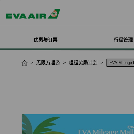
优惠与订票
行程管理
精选优惠
机票与订位管理
机队介绍
加入会员
企业客戶专属优惠
航点探索
管理您的行程
机舱体验
关于无限万哩
无限万哩游
哩程奖励计划
H
o
主题旅游
登入
客机
在线注册
产品介绍
所有航点
选位
舱等介绍
简介
m
热门活动
预订机票付款
彩绘机涂装介绍
入会规则与条款
EVA BizFam
豪華經濟艙
选餐
机上餐饮
会员卡籍及优惠
e
限时促销
改票-更改日期/航班
货机
EVA BizFam 会员尊享
商務艙
预办登机/报到
机上娱乐与服务
晋升与续卡标准
航班到离推播通知
MICE旅游专案
从中国大陆出发
登机证打印
预购免税品享优
会员酬宾礼遇
班机异常改/退票
UATP
从上海出发
未登机费收取
Hello Kitty 彩绘
取消全部行程
从北京出发
行程管理服务功
搭机安全与健康
退票申请与查询
e-Services懒人
购买证明申请