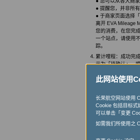
● 您可以从各大商
● 提醒您，并非所
● 于商家页面选择
离开 EVA Milea
您的消费，在您完
一个站点，请使用不同
踪。
累计哩程：成功完成购
示为「待确认」，
游会员帐户内，此程
此网站使用Coo
EVA Mileage Mall
常
长荣航空网站使用 
Cookie 包括目标
可以单击「变更 Coo
如需我们所使用之 Co