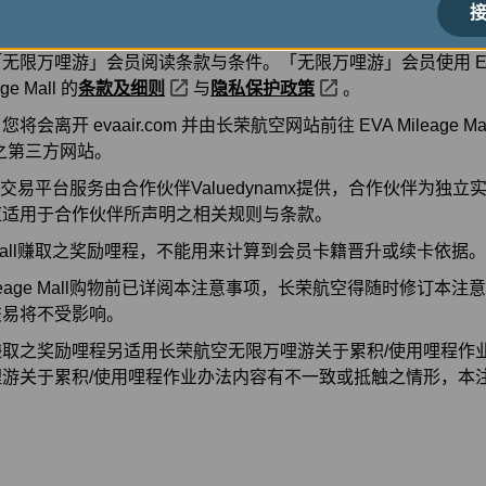
接
限万哩游」会员阅读条款与条件。「无限万哩游」会员使用 EVA Mil
e Mall 的
条款及细则
与
隐私保护政策
。
离开 evaair.com 并由长荣航空网站前往 EVA Mileage M
营运之第三方网站。
e Mall交易平台服务由合作伙伴Valuedynamx提供，合作伙伴为
应适用于合作伙伴所声明之相关规则与条款。
age Mall赚取之奖励哩程，不能用来计算到会员卡籍晋升或续卡依据。
ileage Mall购物前已详阅本注意事项，长荣航空得随时修订本
交易将不受影响。
取之奖励哩程另适用长荣航空无限万哩游关于累积/使用哩程作
游关于累积/使用哩程作业办法内容有不一致或抵触之情形，本