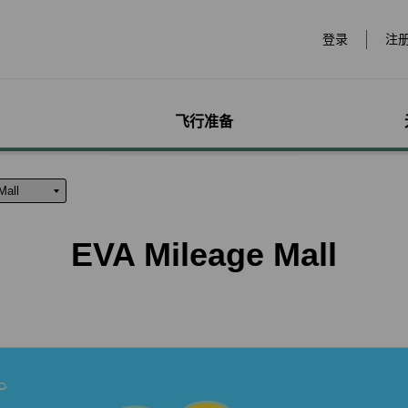
登录
注
飞行准备
游
票价产品
行李
哩程奖励计划
网络购票
机场服务
会员独享优惠
加购
特别
账户
票价产品类别
行李信息
赚取哩程
立即购票
各地机场信息
哩程相关活动
预付超
无障碍
个人资
特殊行李规定
购买哩程/加值哩程
项目活动购票
贵宾室
合作伙伴
租车
服务性
哩程明
EVA Mileage Mall
行李注意事项
恢复哩程
会员优惠购票专区
划位报到
订房
儿童单
哩程补
惠
超额行李规定及其他服
EVA Mileage Mall
学生票/打工度假票
签证与出入境
旅游体
婴儿搭
哩程核
务费用
机
EVA Mileage Hotel
兑换会员酬宾机票
台湾高
孕妇搭
受让人
宠物运送
能说明
酬宾/舱等升等空位查询
订位票务须知
欧洲飞
特殊医
电子凭
联航合作伙伴行李
包
哩程兑换
交易纪录查询
EVAB
行李延误与损坏
转让与转回哩程
官网购票好处多
哩程计数器