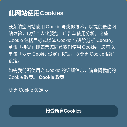
此网站使用Cookies
...
长荣航空网站使用 Cookie 与类似技术，以提供最佳网
H
站体验，包括个人化服务、广告与使用分析。这些
o
行程管理服务功能说明
Cookie 包括目标式媒体 Cookie 与进阶分析 Cookie。
m
单击「接受」即表示您同意我们使用 Cookie。您可以
e
单击「变更 Cookie 设定」按钮，以变更 Cookie 偏好
设定。
如需我们所使用之 Cookie 的详细信息，请查阅我们的
网络选位
Cookie 政策。
Cookie 政策
.
开票完成，即可选位! 班机起飞前12小时，提供全舱
变更 Cookie 设定
等旅客事先选位之服务。
适用航班-本系统适用于长荣航空与立荣航空国际
接受所有Cookies
线班机，不适用于包机，及长荣航空与其它航空
联营之班机，且机位须已经确认而非候补。