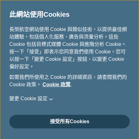
此網站使用Cookies
行程與航班訊息
...
H
長榮航空網站使用 Cookie 與類似技術，以提供最佳網
o
站體驗，包括個人化服務、廣告與流量分析。這些
行程與航班訊息
m
Cookie 包括目標式媒體 Cookie 與進階分析 Cookie。
e
按一下「接受」即表示您同意我們使用 Cookie。您可
以按一下「變更 Cookie 設定」按鈕，以變更 Cookie
偏好設定。
長榮航空與KKday攜手合作，預
如需我們所使用之 Cookie 的詳細資訊，請查閱我們的
Cookie 政策。
Cookie 政策
.
定旅遊服務商品享優惠
變更 Cookie 設定
2月 12日, 2026
限時活動
接受所有Cookies
1.全站商品滿兩千享九三折 (最高折抵200)
訂購日期：即日起至2026年12月31日