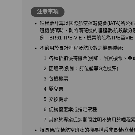
注意事項
哩程數計算以國際航空運輸協會(IATA)所公布
班機號碼時，則將兩班機的哩程數/航段數分
例：BR61 TPE-VIE，機票航段為TPE至
不適用於累計哩程及航段數之機票種類:
各種折扣優待機票(例如：酬賓機票、免
團體票(例如：訂位艙等G之機票)
包機機票
嬰兒票
交換機票
促銷優惠案或指定票種
其他於專案促銷期間註明不適用於哩程
持長榮/立榮航空班號的機票搭乘非長榮/立