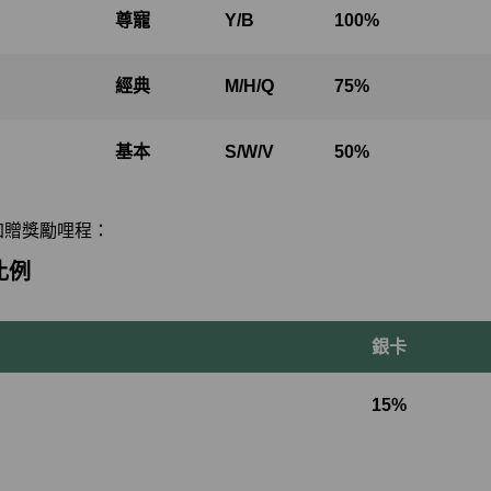
尊寵
Y/B
100%
經典
M/H/Q
75%
基本
S/W/V
50%
加贈獎勵哩程：
比例
銀卡
15%