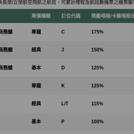
乘長榮/立榮航空飛航之航班，可累計哩程及航段數機票之機票艙
票價種類
訂位代碼
獎勵哩程/卡籍哩程
商務艙
尊寵
C
175%
商務艙
經典
J
150%
商務艙
基本
D
125%
尊寵
K
125%
經典
L/T
115%
基本
P
100%