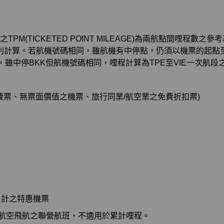
之TPM(TICKETED POINT MILEAGE)為兩航點間哩
別計算。若航機號碼相同，雖航機有中停點，仍須以機票的起點
VIE，雖中停BKK但航機號碼相同，哩程計算為TPE至VIE一次航段
費票、無票面價值之機票、旅行同業/航空業之免費折扣票)
累計之特惠機票
榮航空飛航之聯營航班，不適用於累計哩程。