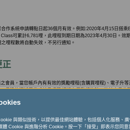
作系統申請轉點日起36個月有效。例如:2020年4月15日搭乘
Class可累計6,781哩，此哩程到期日期為2023年4月30日
期之哩程數將自動失效，不另行通知。
更正
之會員，當您帳戶內有有效的獎勵哩程(含購買哩程)、電子升
、長汎旅運抵用券或前月哩程/憑證有異動紀錄時，將於次月收
「帳戶管理」查詢相關明細。請於會員資料留下您的電子郵件信
kies
訊息。
上之記錄與實際記錄不符時，請於實際飛行日起或於異業合作廠
Cookie 與類似技術，以提供最佳網站體驗，包括個人化服務、
機證，或住宿憑證，或收據，向「無限萬哩遊」會員服務中心要
式媒體 Cookie 與進階分析 Cookie。按一下「接受」即表示您同意我
空全球資訊網(
www.evaair.com
)「無限萬哩遊」中「帳戶管理