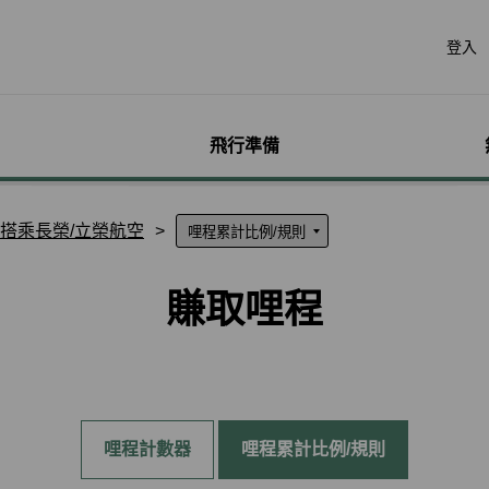
登入
飛行準備
遊
票價產品
行李
哩程獎勵計畫
網路購票
機場服務
會員獨享優惠
加購
特別
帳戶
搭乘長榮/立榮航空
票價產品介紹
行李資訊
賺取哩程
立即購票
各地機場資訊
哩程相關活動
預付超
無障礙
個人資
特殊行李規定
購買哩程/加值哩程
專案活動購票
貴賓室
聯名卡
租車
服務性
哩程明
賺取哩程
行李注意事項
恢復哩程
會員優惠購票專區
劃位報到
合作夥伴
訂房
兒童單
哩程補
惠
超額行李規定及其他服
EVA Mileage Mall
學生票/打工度假票
簽證與出入境
網路投
嬰兒搭
哩程核
務費用
EVA Mileage Hotel
兌換會員酬賓機票
旅遊體
孕婦搭
受讓人
寵物運送
能說明
酬賓/艙位升等空位查詢
訂位票務須知
台灣高
特殊醫
電子憑
聯航合作夥伴行李
包
哩程兌換
交易紀錄查詢
歐洲飛
行李延誤與損壞
哩程計數器
哩程累計比例/規則
轉讓與轉回哩程
官網購票好處多
EVAB
哩程計數器