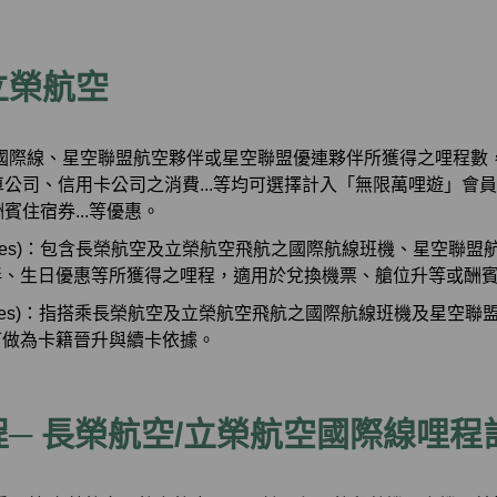
立榮航空
空國際線、星空聯盟航空夥伴或星空聯盟優連夥伴所獲得之哩程數
公司、信用卡公司之消費...等均可選擇計入「無限萬哩遊」會
賓住宿券...等優惠。
 Miles)：包含長榮航空及立榮航空飛航之國際航線班機、星空聯
伴、生日優惠等所獲得之哩程，適用於兌換機票、艙位升等或酬
s Miles)：指搭乘長榮航空及立榮航空飛航之國際航線班機及星空
可做為卡籍晉升與續卡依據。
─ 長榮航空/立榮航空國際線哩程