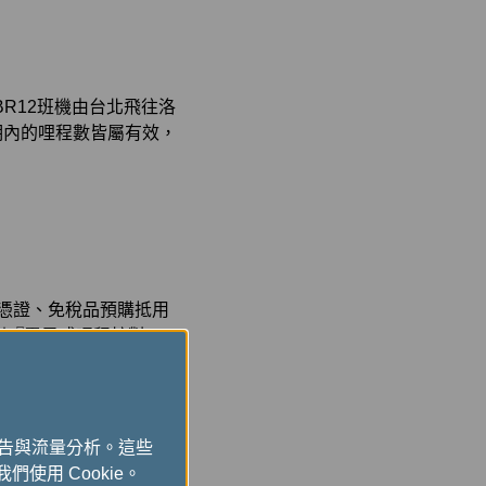
BR12班機由台北飛往洛
。效期內的哩程數皆屬有效，
等憑證、免稅品預購抵用
到『電子式哩程核對
箱，可即時收到電子哩程
商消費日起六個月內，附
廣告與流量分析。這些
求更正或補登哩程。或
們使用 Cookie。
」補登長榮航空/立榮航空