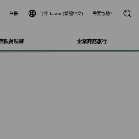
註冊
台灣 Taiwan(繁體中文)
需要協助?
開
啟
搜
尋
框
無限萬哩遊
企業商務旅行
與其他服務
需求協助
管理
航線介紹與時刻表
航班到離查詢
額行李
服務
料
航班時刻表
航班到離動態
犬隻
細查詢
航線圖
航班到離證明申請
獨搭機
登
星空聯盟網路
航班到離推播通知
保旅行平安險
機
對表查詢
共用班號合作夥伴
驗與活動
機
清單管理
聯航合作夥伴注意事項
鐵車票
療需求
證管理
航班到離動態
機鐵路套票
idDeal競標升等