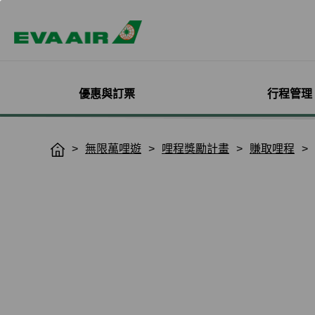
優惠與訂票
行程管理
精選優惠
機票與訂位管理
機隊介紹
加入會員
企業會員專屬優惠
航點探索
管理您的行程
機艙體驗
關於無限萬哩
無限萬哩遊
哩程獎勵計畫
賺取哩程
H
o
主題旅遊
登入
客機
線上註冊
方案介紹
所有航點
選位
艙等介紹
簡介
m
熱門活動
預訂機票付款
彩繪機塗裝介紹
入會規則與條款
EVA BizFam
查詢票價走勢
選餐
機上餐飲
會員卡籍及優惠
e
限時促銷
改票-更改日期/航班
貨機
EVA BizFam 會員尊享
豪華經濟艙
預辦登機/報到
機上娛樂與服務
晉升與續卡標準
旅遊產品推薦
航班到離推播通知
MICE旅遊專案
商務艙
登機證列印
預購免稅品享優
會員酬賓禮遇
班機異常改/退票
UATP
到澳門
未登機費收取
Hello Kitty彩繪機
取消全部行程
到東京
行程管理服務功
搭機安全與健康
退票申請與查詢
到沖繩
e-Services懶人
購買證明申請
到曼谷
退票手續費收據列印
到首爾