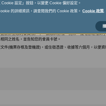
ookie 設定」按鈕，以變更 Cookie 偏好設定。
時又方便！
okie 的詳細資訊，請查閱我們的 Cookie 政策。
Cookie 政策
.
將在下一期的哩程核對表中顯示。
接
自動累計至您的會員帳戶中，請您於訂位、開票、機場辦理報到
上相同之姓名，並告知您的會員卡號。
文件(機票存根及登機證)，或住宿憑證、收據等六個月，以便