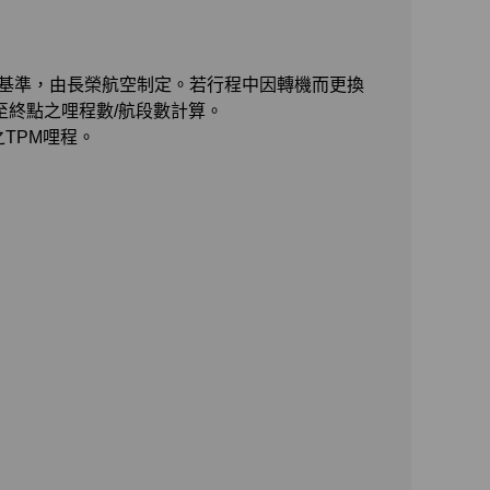
程數之參考基準，由長榮航空制定。若行程中因轉機而更換
至終點之哩程數/航段數計算。
之TPM哩程。