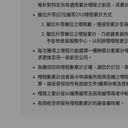
唯針對特定另有適用累計哩程之航班，其累
艙位升等(訂位艙等Z/U)哩程累計方式
艙位升等機位之哩程數，僅接受累計至
艙位升等機位之哩程累計，乃依據會員
予各地會員服務中心，以利辦理哩程更
每次獲得之哩程只能選擇一種酬賓計劃累計
求更換至另一家航空公司。
為確保您的哩程數累計正確，請您於訂位、
哩程數累計自會員卡申請後所搭乘班機之哩
算。請妥善保存所有旅遊文件(機票存根及登
哩程之累計是以機票艙等及搭乘艙等兩者中
長榮航空保留有哩程數累計的最後審核權。