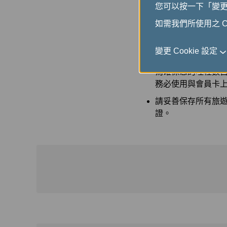
您可以按一下「變更 C
國際線哩程，既省
如需我們所使用之 Co
哩程更正或補登後
變更 Cookie 設定
*** 提醒您 ***
為確保您的哩程數
務必使用與會員卡
請妥善保存所有旅遊
證。