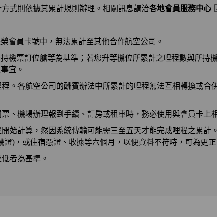
計方式則依據其累計規則辦理。相關訊息請洽
各地會員服務中心
長榮會員卡號中，無法累計至其他合作航空公司。
所持機票訂位艙等為基準；若您升等機位所累計之哩程數與所持
正事宜。
哩程。各航空公司的酬賓辦法中所累計的哩程無法互相轉換或合
開票、機場辦理報到手續、訂房或租車時，務必使用與會員卡上
程開始計算，然因系統傳輸可能需三至五天才能完成哩程之累計
機證)，或住宿憑證、收據等六個月，以便資料不符時，可為更
較低者為基準。