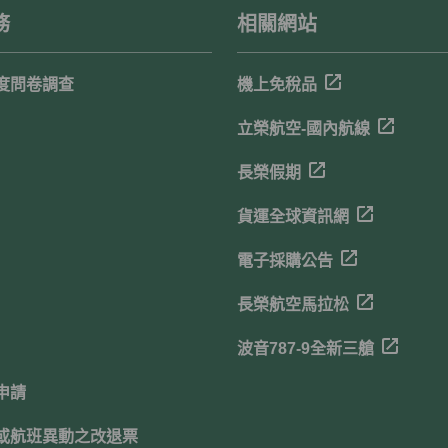
務
相關網站
度問卷調查
機上免稅品
立榮航空-國內航線
長榮假期
貨運全球資訊網
電子採購公告
長榮航空馬拉松
波音787-9全新三艙
申請
或航班異動之改退票