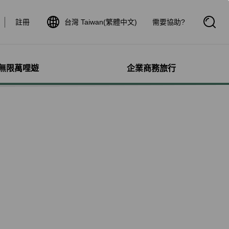
註冊
台灣 Taiwan(繁體中文)
需要協助?
開
啟
搜
尋
框
無限萬哩遊
企業商務旅行
與其他服務
需求協助
管理
航線介紹與時刻表
航班到離查詢
額行李
服務
料
航班時刻表
航班到離動態
犬隻
細查詢
航線圖
航班到離證明申請
獨搭機
登
星空聯盟網路
航班到離推播通知
保旅行平安險
機
對表查詢
共用班號合作夥伴
驗與活動
機
清單管理
聯航合作夥伴注意事項
鐵車票
療需求
證管理
航班到離動態
機鐵路套票
idDeal競標升等