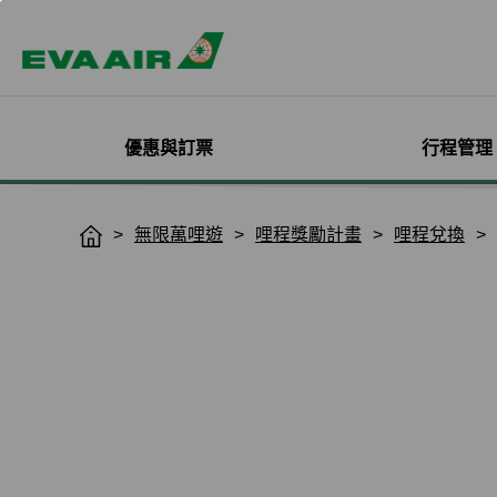
優惠與訂票
行程管理
精選優惠
機票與訂位管理
機隊介紹
加入會員
企業會員專屬優惠
航點探索
管理您的行程
機艙體驗
關於無限萬哩
無限萬哩遊
哩程獎勵計畫
哩程兌換
H
o
主題旅遊
登入
客機
線上註冊
方案介紹
所有航點
選位
艙等介紹
簡介
m
熱門活動
預訂機票付款
彩繪機塗裝介紹
入會規則與條款
EVA BizFam
查詢票價走勢
選餐
機上餐飲
會員卡籍及優惠
e
限時促銷
改票-更改日期/航班
貨機
EVA BizFam 會員尊享
豪華經濟艙
預辦登機/報到
機上娛樂與服務
晉升與續卡標準
旅遊產品推薦
航班到離推播通知
MICE旅遊專案
商務艙
登機證列印
預購免稅品享優
會員酬賓禮遇
班機異常改/退票
UATP
到澳門
未登機費收取
Hello Kitty彩繪機
取消全部行程
到東京
行程管理服務功
搭機安全與健康
退票申請與查詢
到沖繩
e-Services懶人
購買證明申請
到曼谷
退票手續費收據列印
到首爾