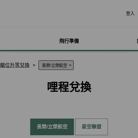
登入
飛行準備
遊
票價產品
行李
哩程獎勵計畫
網路購票
機場服務
會員獨享優惠
加購
特別
帳戶
艙位升等兌換
票價產品介紹
行李資訊
賺取哩程
立即購票
各地機場資訊
哩程相關活動
預付超
無障礙
個人資
特殊行李規定
購買哩程/加值哩程
專案活動購票
貴賓室
聯名卡
租車
服務性
哩程明
哩程兌換
行李注意事項
恢復哩程
會員優惠購票專區
劃位報到
合作夥伴
訂房
兒童單
哩程補
惠
超額行李規定及其他服
EVA Mileage Mall
學生票/打工度假票
簽證與出入境
網路投
嬰兒搭
哩程核
務費用
EVA Mileage Hotel
兌換會員酬賓機票
旅遊體
孕婦搭
受讓人
寵物運送
能說明
酬賓/艙位升等空位查詢
訂位票務須知
台灣高
特殊醫
電子憑
聯航合作夥伴行李
包
哩程兌換
交易紀錄查詢
歐洲飛
行李延誤與損壞
長榮/立榮航空
星空聯盟
轉讓與轉回哩程
官網購票好處多
EVAB
哩程計數器