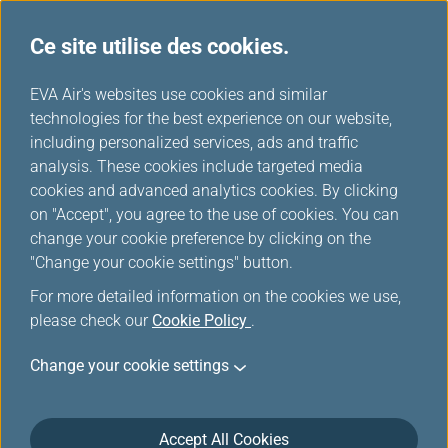
Ce site utilise des cookies.
FAQ
...
H
EVA Air's websites use cookies and similar
o
technologies for the best experience on our website,
Réservation
m
including personalized services, ads and traffic
e
analysis. These cookies include targeted media
cookies and advanced analytics cookies. By clicking
Réservation
on "Accept", you agree to the use of cookies. You can
change your cookie preference by clicking on the
"Change your cookie settings" button.
Puis-je faire une demande de repas
For more detailed information on the cookies we use,
spécial ?
please check our
Cookie Policy
.
Change your cookie settings
Puis-je choisir un siège ?
Accept All Cookies