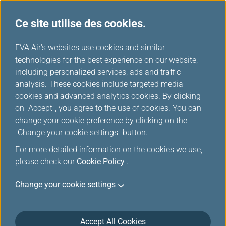
Ce site utilise des cookies.
...
H
EVA Air's websites use cookies and similar
o
technologies for the best experience on our website,
Avantages pour les
m
including personalized services, ads and traffic
e
analysis. These cookies include targeted media
membres
cookies and advanced analytics cookies. By clicking
on "Accept", you agree to the use of cookies. You can
change your cookie preference by clicking on the
"Change your cookie settings" button.
Choix de tarifs flexibles,
For more detailed information on the cookies we use,
please check our
Cookie Policy
.
avantages exceptionnels pour
les membres
Change your cookie settings
Plus de solutions pour gagner des miles. Mise à
Accept All Cookies