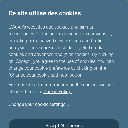
Ce site utilise des cookies.
...
H
EVA Air's websites use cookies and similar
o
technologies for the best experience on our website,
Cookies
m
including personalized services, ads and traffic
e
analysis. These cookies include targeted media
cookies and advanced analytics cookies. By clicking
on "Accept", you agree to the use of cookies. You can
change your cookie preference by clicking on the
Last Updated on 10 June, 2025
"Change your cookie settings" button.
For more detailed information on the cookies we use,
Cookies
please check our
Cookie Policy
.
EVA Air s'engage à protéger votre vie privée.
Change your cookie settings
Nous vous encourageons à connaître tous vos droits
sur l'utilisation des services de ce site Web fourni par
Accept All Cookies
Eva Airways Corporation (ci-après «la société» ou