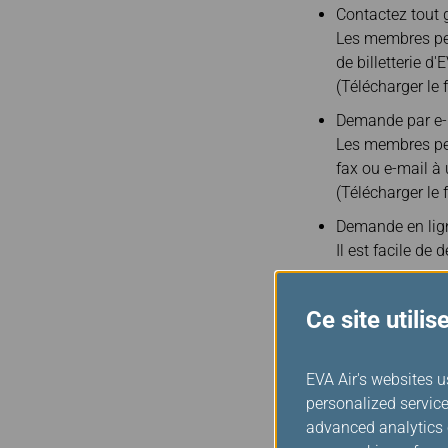
Contactez tout g
Les membres peu
de billetterie d'
(Télécharger le 
Demande par e-
Les membres peuv
fax ou e-mail à 
(Télécharger le 
Demande en lig
Il est facile de
Lors de l'utilisatio
de vérification à u
Ce site utili
pourra être finalisé
la vérification de 
EVA Air's websites u
même numéro de tél
personalized service
effectuer la vérifica
advanced analytics c