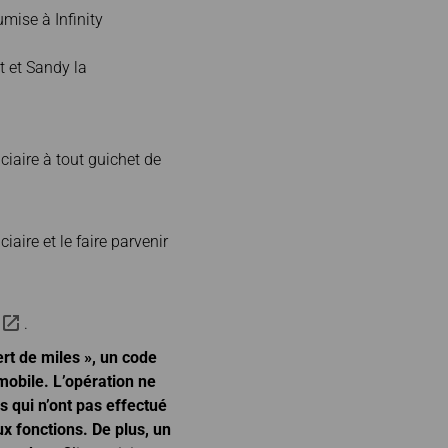
oniques
Deal
État des vols
umise à Infinity
t et Sandy la
iaire à tout guichet de
aire et le faire parvenir
.
ert de miles », un code
mobile. L’opération ne
s qui n’ont pas effectué
ux fonctions. De plus, un