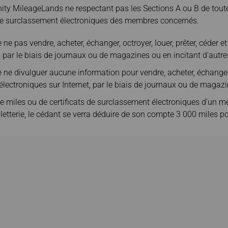
nity MileageLands ne respectant pas les Sections A ou B de tout
 de surclassement électroniques des membres concernés.
e pas vendre, acheter, échanger, octroyer, louer, prêter, céder et 
 par le biais de journaux ou de magazines ou en incitant d'autres 
ne divulguer aucune information pour vendre, acheter, échanger, o
électroniques sur Internet, par le biais de journaux ou de magazin
de miles ou de certificats de surclassement électroniques d'un 
lletterie, le cédant se verra déduire de son compte 3 000 miles 