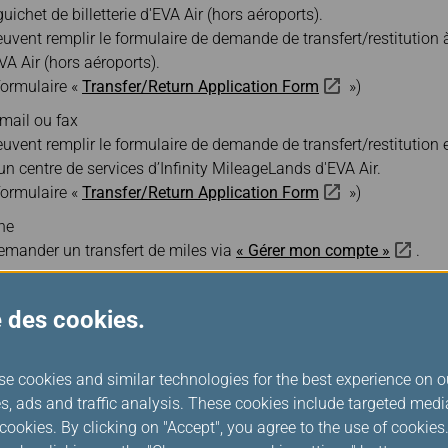
uichet de billetterie d'EVA Air (hors aéroports).
vent remplir le formulaire de demande de transfert/restitution à
EVA Air (hors aéroports).
formulaire «
Transfer/Return Application Form
»)
mail ou fax
ent remplir le formulaire de demande de transfert/restitution et
un centre de services d’Infinity MileageLands d'EVA Air.
formulaire «
Transfer/Return Application Form
»)
ne
 demander un transfert de miles via
« Gérer mon compte »
.
n des fonctions « Enregistrement d’un bénéficiaire » ou « Transf
sage unique (OTP) sera envoyé sur votre numéro de téléphone 
se des cookies.
e qu’après une vérification réussie.Veuillez noter : les membre
leur numéro de téléphone mobile ne pourront pas utiliser ces de
se cookies and similar technologies for the best experience on o
éphone mobile ne peut être associé qu’à un seul compte de
s, ads and traffic analysis. These cookies include targeted med
tion.
ookies. By clicking on "Accept", you agree to the use of cookie