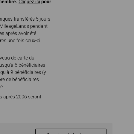
 membre.
Cliquez ici
pour
niques transférés 5 jours
ty MileageLands pendant
es après avoir été
es une fois ceux-ci
iveau de carte du
squ'à 6 bénéficiaires
qu'à 9 bénéficiaires (y
re de bénéficiaires
e.
es après 2006 seront
.