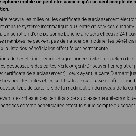
éphone mobile ne peut être associé qu’à un seul compte de
tion.
ire recevra les miles ou les certificats de surclassement électro
ent dans le système informatique du Centre de services d’Infini
. L'inscription d'une personne bénéficiaire sera effective 24 heur
 Les membres ne peuvent pas demander de modifier les bénéficiair
 de la liste des bénéficiaires effectifs est permanente.
ions de bénéficiaires varie chaque année civile en fonction du n
 possesseurs des cartes Verte/Argent/Or peuvent enregistrer ju
 et certificats de surclassement) ; ceux ayant la carte Diamant jus
trés pour les miles et les certificats de surclassement). Le nomb
ouveau type de carte lors de la modification du niveau de la cart
cevant des miles et des certificats de surclassement électroniqu
ertoriés comme bénéficiaires effectifs sur le compte du cédant