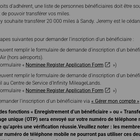
Bagages inter-
électr
et réservation
EVABid
Échanger des miles
oits d'adhérent, une liste de personnes bénéficiaires doit être so
compagnies
demande d'historique
Transférer/rendre des
de pouvoir transférer vos miles.
Bagages retardés /
de transaction
miles
manquants /
y souhaite transférer 20 000 miles à Sandy. Jeremy est le cédan
Avantages à acheter
endommagés
Calculateur de miles
des billets sur le site
officiel
étapes suivantes pour demander l'inscription d'un bénéficiaire :
vent remplir le formulaire de demande d'inscription d'un bénéfic
 Air (hors aéroports).
formulaire «
Nominee Register Application Form
»)
ent remplir le formulaire de demande d'inscription d'un bénéfici
l au Centre de Service d’Infinity MileageLands.
formulaire «
Nominee Register Application Form
»)
 demander l'inscription d'un bénéficiaire via
« Gérer mon compte »
n des fonctions « Enregistrement d’un bénéficiaire » ou « Transf
sage unique (OTP) sera envoyé sur votre numéro de téléphone 
e qu’après une vérification réussie.Veuillez noter : les membre
leur numéro de téléphone mobile ne pourront pas utiliser ces de