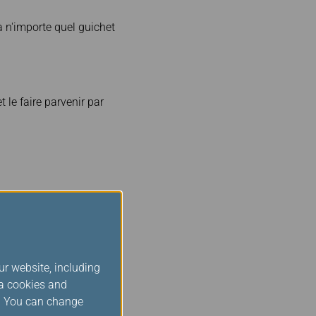
 n'importe quel guichet
 le faire parvenir par
ert de miles », un code
mobile. L’opération ne
s qui n’ont pas effectué
ux fonctions. De plus, un
ur website, including
 membre.
Cliquez ici
pour
ia cookies and
s. You can change