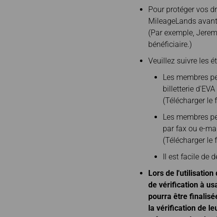
Demande de
e-Services
Vers Tokyo
Pour protéger vos dr
remboursement /
MileageLands avant 
Vers Osaka
Recherche
(Par exemple, Jerem
Vers Hanoi
Demande de facture
bénéficiaire.)
Veuillez suivre les 
Les membres peu
billetterie d'EVA
(Télécharger le 
Les membres peuv
par fax ou e-mai
(Télécharger le 
Il est facile de
Lors de l'utilisatio
de vérification à u
pourra être finalisé
la vérification de 