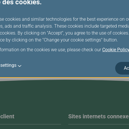
se des cookies.
Gérer mes bénéficiares
se cookies and similar technologies for the best experience on o
s, ads and traffic analysis. These cookies include targeted med
ookies. By clicking on "Accept", you agree to the use of cookie
ce by clicking on the "Change your cookie settings" button.
nformation on the cookies we use, please check our
Cookie Polic
settings
Ac
client
Sites internets connexe