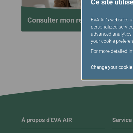
Ce site utili
Consulter mon relevé de miles
EVA Air's websites u
personalized service
advanced analytics c
your cookie preferen
For more detailed i
Change your cookie 
À propos d'EVA AIR
Service 