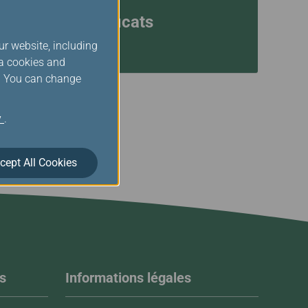
Gérer les certificats
électroniques
ur website, including
ia cookies and
s. You can change
y
.
cept All Cookies
s
Informations légales