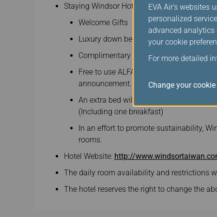
Staying Windsor Hotel can enjoy the following
EVA Air's websites u
personalized service
Welcome Gifts
advanced analytics c
Luxury down bedding.
your cookie preferen
Complimentary wired and wireless high 
For more detailed i
Free to use ALFA fitness Club (fitness r
announcement.
Change your cookie 
An extra bed will be charged TWD1,200 
(Including one breakfast)
In an effort to promote sustainability, W
rooms.
Hotel Website:
http://www.windsortaiwan.c
The daily room availability and restrictions w
The hotel reserves the right to change the ab