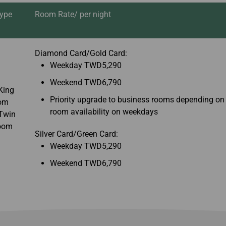
Bagages inter-
électr
et réservation
EVABid
Échanger des miles
compagnies
ype
Room Rate/ per night
demande d'historique
Transférer/rendre des
Bagages retardés /
de transaction
miles
manquants /
Avantages à acheter
endommagés
Calculateur de miles
des billets sur le site
Diamond Card/Gold Card:
officiel
Weekday TWD5,290
Weekend TWD6,790
King
Priority upgrade to business rooms depending on
om
room availability on weekdays
Twin
oom
Silver Card/Green Card:
Weekday TWD5,290
Weekend TWD6,790