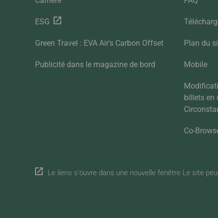
Carrière
FAQ
ESG
Téléchar
Green Travel : EVA Air's Carbon Offset
Plan du si
Publicité dans le magazine de bord
Mobile
Modifica
billets en
Circonsta
Co-Brows
Le liens s'ouvre dans une nouvelle fenêtre Le site peut