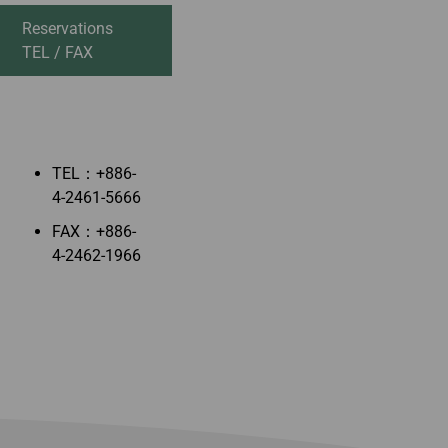
oniques
Deal
État des vols
Reservations
TEL / FAX
TEL：+886-
4-2461-5666
FAX：+886-
4-2462-1966