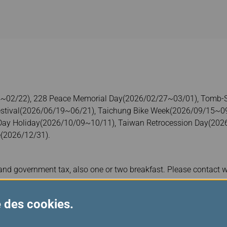
14~02/22), 228 Peace Memorial Day(2026/02/27~03/01), Tomb-
stival(2026/06/19~06/21), Taichung Bike Week(2026/09/15~09/
Day Holiday(2026/10/09~10/11), Taiwan Retrocession Day(2026
(2026/12/31).
nd government tax, also one or two breakfast. Please contact wit
th hotel and confirm the membership benefits in advance. To rec
se des cookies.
e the room type and inquire about any additional charges.