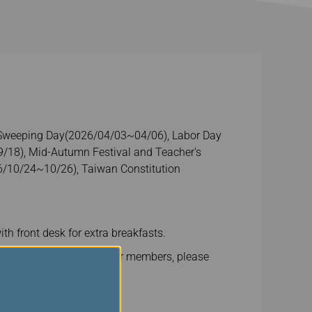
Sweeping Day(2026/04/03~04/06), Labor Day
18), Mid-Autumn Festival and Teacher's
/10/24~10/26), Taiwan Constitution
h front desk for extra breakfasts.
eive the special offers for members, please