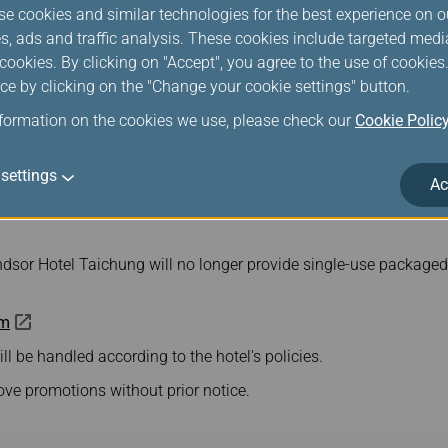
 benefits:
se cookies and similar technologies for the best experience on o
s, ads and traffic analysis. These cookies include targeted med
ookies. By clicking on "Accept", you agree to the use of cookie
ce by clicking on the "Change your cookie settings" button.
speed internet access
nformation on the cookies we use, please check our
Cookie Polic
oom, swimming pool, and Sauna). The closure dates for the club's
settings
Ac
net per night for each Deluxe King Bed Room/Twin Beds Room.
indsor Hotel Taichung will no longer provide single-use packaged 
om
ill be handled according to the hotel's policies.
ove promotions without prior notice.