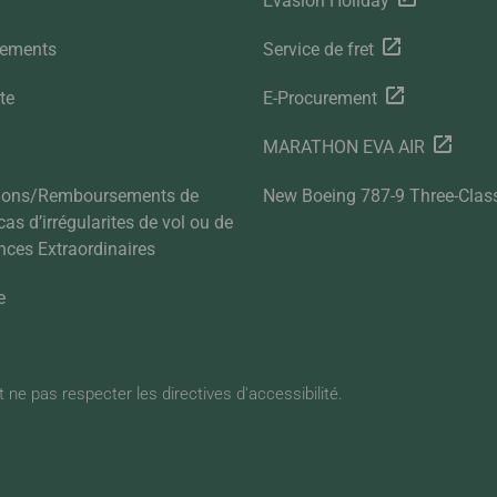
Evasion Holiday
gements
Service de fret
te
E-Procurement
MARATHON EVA AIR
tions/Remboursements de
New Boeing 787-9 Three-Clas
 cas d’irrégularites de vol ou de
nces Extraordinaires
e
 ne pas respecter les directives d'accessibilité.