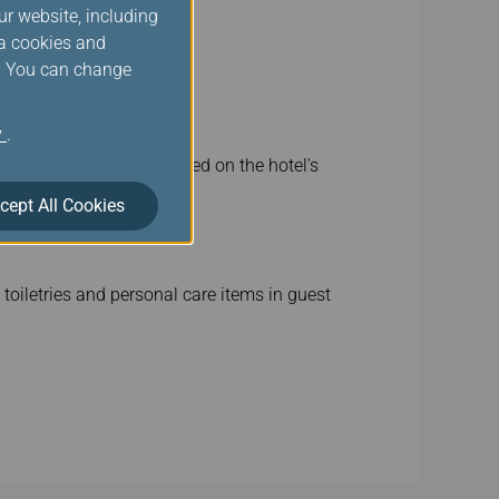
ur website, including
ia cookies and
s. You can change
y
.
 maintenance will be based on the hotel's
cept All Cookies
toiletries and personal care items in guest