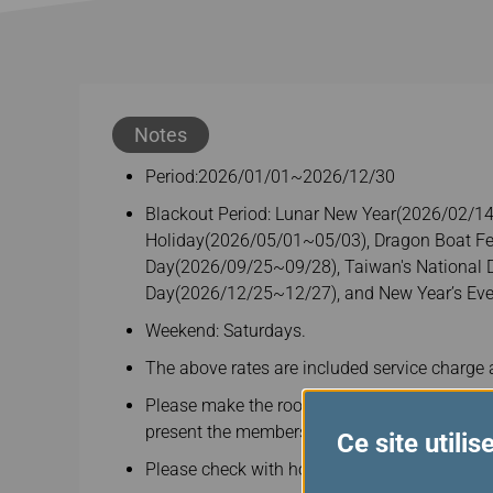
Notes
Period:2026/01/01~2026/12/30
Blackout Period: Lunar New Year(2026/02/
Holiday(2026/05/01~05/03), Dragon Boat Fe
Day(2026/09/25~09/28), Taiwan's National 
Day(2026/12/25~12/27), and New Year’s Eve
Weekend: Saturdays.
The above rates are included service charge a
Please make the room reservation directly wi
present the membership card upon check-in.
Ce site utili
Please check with hotel if you need to chang