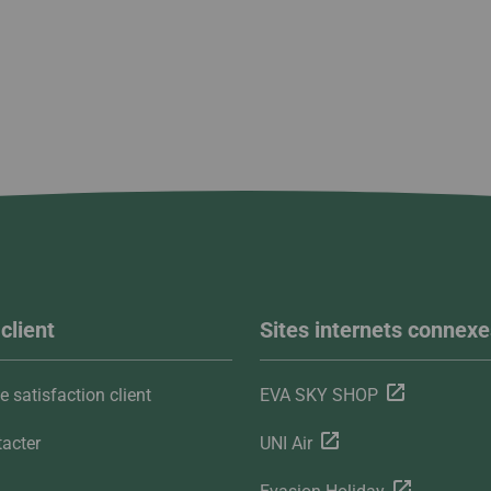
client
Sites internets connexe
 satisfaction client
EVA SKY SHOP
acter
UNI Air