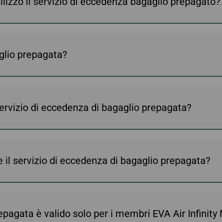
ilizzo il servizio di eccedenza bagaglio prepagato?
gio
Informazioni per
elettro
In ritardo / perso /
EVABid
Riscatto miglia
Prenotazioni e
bagaglio danneggiato
Biglietteria
Trasferire/restituire
miglia
Informazioni sullo
storico delle transazioni
Calcolatore miglia
Vantaggi nella
aglio prepagata?
Prenotazione dei
Biglietti sul Sito Ufficiale
 servizio di eccedenza di bagaglio prepagata?
le il servizio di eccedenza di bagaglio prepagata?
repagata è valido solo per i membri EVA Air Infinit