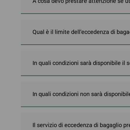
A cosa devo prestare attenzione se ut
Cancellazione
gestione del viag
per Brisbane
prenotazione
e-Services
per Manila
Richiesta di rimborso
Richiesta di ricevuta
d’acquisto
Qual è il limite dell'eccedenza di bag
In quali condizioni sarà disponibile il
In quali condizioni non sarà disponibi
Il servizio di eccedenza di bagaglio p