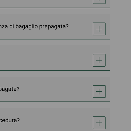
denza di bagaglio prepagata?
epagata?
ocedura?