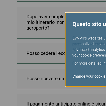
Dopo aver completato il pagamento anti
mio itinerario, non potendo apportare
Questo sito ut
aeroporto?
EVA Air's websites u
personalized service
advanced analytics c
Posso cedere l'eccedenza di bagaglio 
your cookie preferen
For more detailed i
Change your cookie 
Posso ricevere un rimborso online?
Il pagamento anticipato online è sicu