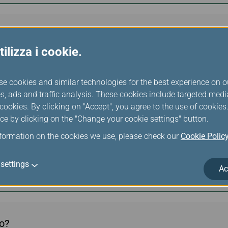
cipato online, posso modificare la data o l'itinerar
 modifiche di conseguenza prima della mia partenz
ilizza i cookie.
se cookies and similar technologies for the best experience on o
s, ads and traffic analysis. These cookies include targeted med
ookies. By clicking on "Accept", you agree to the use of cookie
prepagata ad altri passeggeri?
ce by clicking on the "Change your cookie settings" button.
nformation on the cookies we use, please check our
Cookie Polic
settings
Ac
ro?