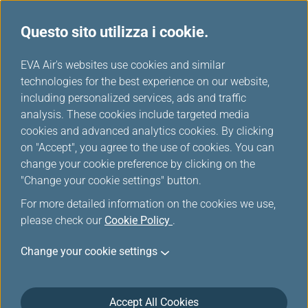
Questo sito utilizza i cookie.
...
H
EVA Air's websites use cookies and similar
o
technologies for the best experience on our website,
Condizioni di trasporto
m
including personalized services, ads and traffic
e
analysis. These cookies include targeted media
cookies and advanced analytics cookies. By clicking
on "Accept", you agree to the use of cookies. You can
change your cookie preference by clicking on the
Condizioni generali di trasporto
"Change your cookie settings" button.
For more detailed information on the cookies we use,
ARTICOLO 1 - DEFINIZIONI
please check our
Cookie Policy
.
"Luoghi di sosta concordati" indica i luoghi, ad
Change your cookie settings
eccezione del luogo di partenza e del luogo di
destinazione, indicati nel Biglietto o riportati negli
orari del Vettore come luoghi di sosta programmati
Accept All Cookies
sul percorso del Passeggero.