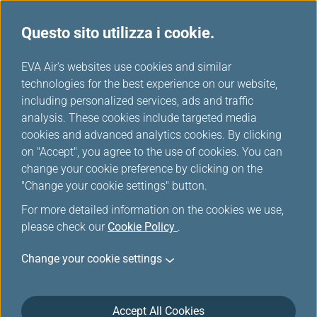
Questo sito utilizza i cookie.
...
H
EVA Air's websites use cookies and similar
o
technologies for the best experience on our website,
Cani di supporto
m
including personalized services, ads and traffic
e
analysis. These cookies include targeted media
cookies and advanced analytics cookies. By clicking
on "Accept", you agree to the use of cookies. You can
change your cookie preference by clicking on the
Cani di supporto
"Change your cookie settings" button.
For more detailed information on the cookies we use,
In conformità alla norma 14 CFR Parte 382 del
please check our
Cookie Policy
.
Ministero dei Trasporti degli Stati Uniti, abbiamo
aggiornato alcuni nostri regolamenti di viaggio
Change your cookie settings
relativi agli animali di supporto e di supporto
emotivo, con decorrenza dall'11 GENNAIO 2021. Ti
preghiamo di leggere con attenzione tali regolamenti
Accept All Cookies