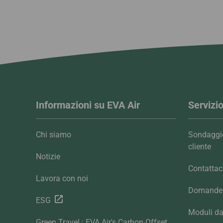
Informazioni su EVA Air
Servizio
Chi siamo
Sondaggio
cliente
Notizie
Contattac
Lavora con noi
Domande 
ESG
Moduli da
Green Travel : EVA Air's Carbon Offset