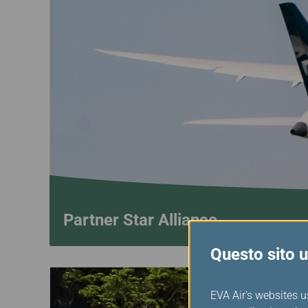
Partner Star Alliance
Questo sito ut
EVA Air's websites u