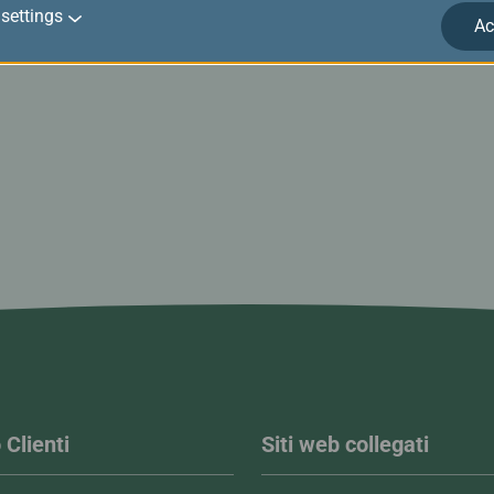
settings
Ac
 Clienti
Siti web collegati