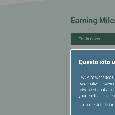
Earning Mile
Cabin Class
Business
Questo sito ut
Economy
EVA Air's websites u
Economy
personalized service
advanced analytics c
your cookie preferen
Economy
For more detailed i
No mileage accrual