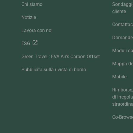
Chi siamo
Sondaggio
cliente
Notizie
Contattac
Lavora con noi
Domande 
ESG
Moduli da
Green Travel : EVA Air's Carbon Offset
Mappa del
Pubblicità sulla rivista di bordo
Mobile
Rimborso/
di irregol
straordina
Co-Brows