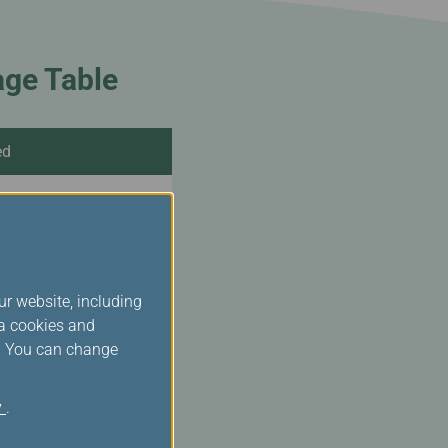
age Table
ed
les x 125%
les x 100%
ur website, including
les x 75%
ia cookies and
s. You can change
les x 50%
y
.