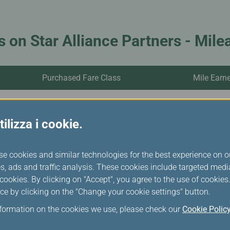
s on Star Alliance Partners - Mile
Purchased Fare Class
Mile Earn
C/D/J/R
Actual mi
ilizza i cookie.
Y/B/M/H/Q/K/V/U/S/O/W
Actual mi
se cookies and similar technologies for the best experience on o
L
Actual mi
s, ads and traffic analysis. These cookies include targeted med
ookies. By clicking on "Accept", you agree to the use of cookie
ce by clicking on the "Change your cookie settings" button.
T/A/E
Actual mi
nformation on the cookies we use, please check our
Cookie Polic
P/I/YN/XN/X/N
0%