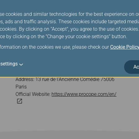
se cookies and similar technologies for the best experience on o
s, ads and traffic analysis. These cookies include targeted med
ookies. By clicking on "Accept", you agree to the use of cookie
ce by clicking on the "Change your cookie settings" button.
nformation on the cookies we use, please check our
Cookie Polic
settings
Ac
Le Procope
Address: 13 rue de l'Ancienne Comédie 75006
Paris
Official Website:
https://www.procope.com/en/