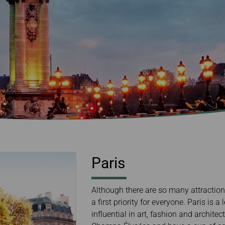
gio
Informazioni per
elettro
In ritardo / perso /
EVABid
Riscatto miglia
Prenotazioni e
bagaglio danneggiato
Biglietteria
Trasferire/restituire
miglia
Informazioni sullo
storico delle transazioni
Calcolatore miglia
Vantaggi nella
Prenotazione dei
Biglietti sul Sito Ufficiale
Paris
Although there are so many attraction
a first priority for everyone. Paris is 
influential in art, fashion and archite