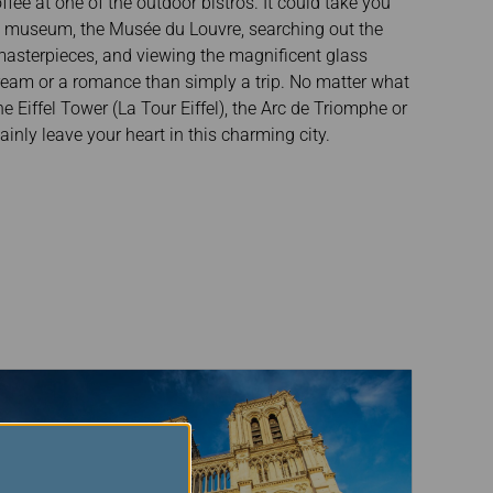
ee at one of the outdoor bistros. It could take you
s museum, the Musée du Louvre, searching out the
masterpieces, and viewing the magnificent glass
 dream or a romance than simply a trip. No matter what
the Eiffel Tower (La Tour Eiffel), the Arc de Triomphe or
ainly leave your heart in this charming city.