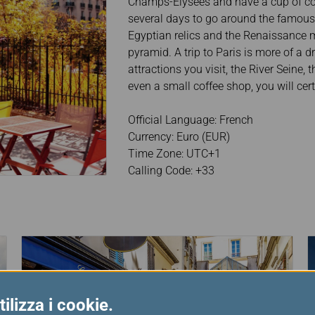
Champs-Élysées and have a cup of coff
several days to go around the famou
Egyptian relics and the Renaissance 
pyramid. A trip to Paris is more of a
attractions you visit, the River Seine, 
even a small coffee shop, you will cert
Official Language: French
Currency: Euro (EUR)
Time Zone: UTC+1
Calling Code: +33
ilizza i cookie.