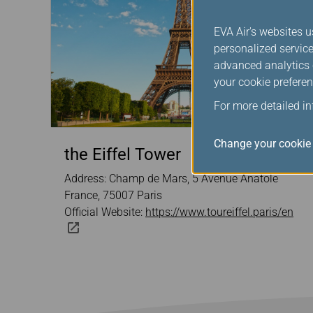
EVA Air's websites u
personalized service
advanced analytics c
your cookie preferen
For more detailed i
Change your cookie 
the Eiffel Tower
Address: Champ de Mars, 5 Avenue Anatole
France, 75007 Paris
Official Website:
https://www.toureiffel.paris/en