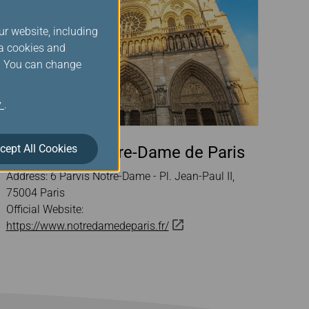
ur website, including
ia cookies and
s. You can change
y
.
cept All Cookies
Cathédrale Notre-Dame de Paris
Address: 6 Parvis Notre-Dame - Pl. Jean-Paul II,
75004 Paris
Official Website:
https://www.notredamedeparis.fr/