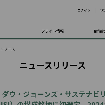
ログイン
登
フライト情報
Infini
運賃
手荷物
マイレージ特典プロ
オンライン予約
空港情報
会員限定キャンペー
アド
特別
アカ
スリリース
dsにつ
グラム
ン
サー
合わ
運賃のご紹介
手荷物に関する情報
フライトを予約する
世界の空港
超過手
アクセ
ニュースリリース
ービス
eLands
マイルを貯める
スペシャルマイレージ
マイプ
をチェ
物
運賃スペシャルオファ
特殊な手荷物
スペシャルイベント
ラウンジ
レンタ
ックイ
キャンペーン
ー
サービ
マイルの購入/チャージ
マイル
イメン
手荷物の注意事項
会員限定運賃
チェックイン
ホテル
犬）
ビスに
提携パートナーでのご
マイルを買い戻す
マイル
優待
超過手荷物とその他の
会員特典航空券
ビザと入国審査
台湾高
お子様
P事前注文
手数料
EVA Mileage Mall
マイル
または
発券と予約について
ヨーロ
幼児お
ェット
ペットとのご旅行
ト航空
EVA Mileage Hotel
譲渡人
旅行
て
 ダウ・ジョーンズ・サステナビ
手続きの履歴
全と健
他社乗り継ぎの手荷物
EVABi
特典航空券/アップグレ
電子証
妊娠中
適なフラ
公式ウェブサイトで航
ード特典照会
お手荷物の紛失, 破損
空券を予約するメリッ
JSI）の構成銘柄に初選定、2024
診断書
ト