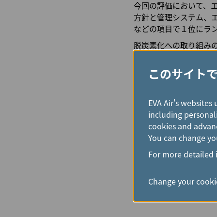
今回の評価において、
方針と管理システム、
などの項目で１位にラ
脱炭素化への取り組みの
でいます。2023年8
しました。今年は、20
このサイト
用し、約14,000キ
環境責任に取り組むエ
EVA Air's websites 
エバー航空の持続可能な
including personali
いては「台湾持続可能性
cookies and advanc
の個人業績賞を受賞しま
You can change you
ド（GCSA）では「サ
For more detailed 
エバー航空は今後も影響
てまいります。
Change your cookie