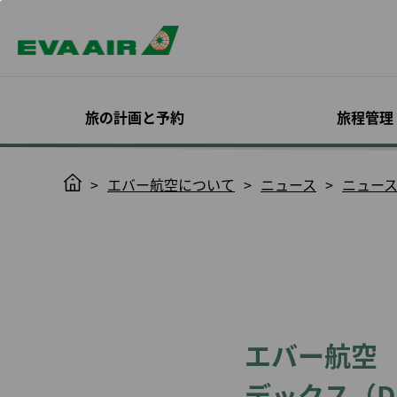
旅の計画と予約
旅程管理
スペシャルオファー
予約確認
機材
入会する
エバー航空 コーポレ
目的地を探す
旅程管理
機内サービス
Infinity
H
エバー航空について
ニュース
ニュー
ートプログラム
MileageLan
o
いて
ログイン
座席指定
m
EVAチョイス
旅客機
概要
全ての目的地
キャビンクラス
確認と支払い
機内食予約
e
オンラインでのご入会
Infinity Mileag
プロモーション
エバー航空特別塗装機
EVA BizFam
運賃のトレンド
お食事とお飲み
日程/便の変更
オンラインチェ
のご案内
ック
利用規約と条件
ン
ハッピーアワーキャン
貨物機
EVA BizFam 会員限定特
機内エンターテ
フライトステータス通
会員種別とサー
ペーン
典
ビジネスクラス
トサービス
知
搭乗券印刷
ついて
MICE トラベル プログラ
高雄行
EVA SKY SHO
スケジュール変更に伴
ノーショー料
アップグレード
ム
う変更／払い戻し
更新の必要条件
東京発
ハローキティジ
旅程管理につい
エバー航空
UATP
予約をキャンセルする
会員特典
大阪発
機内における安
eサービスで快
康管理
払い戻しの申請/お問い
イトを
福岡発
デックス（D
合わせ