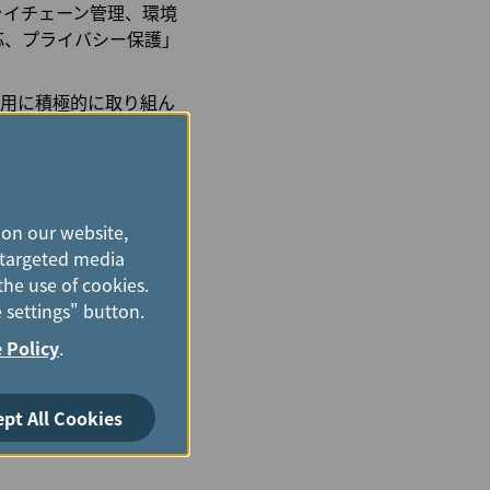
ライチェーン管理、環境
応、プライバシー保護」
使用に積極的に取り組ん
料を使用して運航を実施
AF30%混合の燃料を使
、具体的な行動を通じて
 on our website,
能性賞（TCSA）にお
e targeted media
プラチナ賞」および4つ
the use of cookies.
ステナビリティ・アワー
 settings" button.
 Policy
.
持続可能な発展に貢献し
ept All Cookies