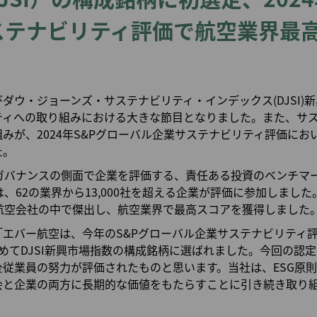
マイルを使う
マイルの譲渡/返却
ステナビリティ評価で航空業界最
マイル計算
ダウ・ジョーンズ・サステナビリティ・インデックス(DJSI)
ティへの取り組みにおける大きな節目となりました。また、サ
みが、2024年S&Pグローバル企業サステナビリティ評価にお
た。
、ガバナンスの側面で企業を評価する、責任ある投資のベンチマ
は、62の業界から13,000社を超える企業が評価に参加しまし
の航空会社の中で傑出し、航空業界で最高スコアを獲得しました
「エバー航空は、今年のS&Pグローバル企業サステナビリティ
めてDJSI新興市場指数の構成銘柄に選ばれました。今回の認定
従業員の努力が評価されたものと思います。当社は、ESG原
会と企業の両方に長期的な価値をもたらすことに引き続き取り