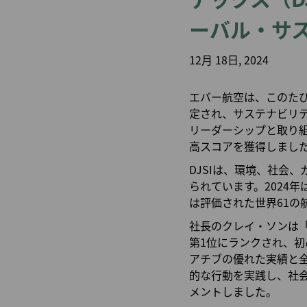
札幌発
航空券購入証明（領収
ーバル・サ
小松発
書）申請
12月 18日, 2024
エバー航空は、このたび
定され、サステナビリ
リーダーシップと取り組
高スコアを獲得しまし
DJSIは、環境、社会
られています。2024年
は評価された世界61
社長のクレイ・ソンは
第1位にランクされ、初
アチブの優れた実績と全
的な行動を実践し、社
メントしました。