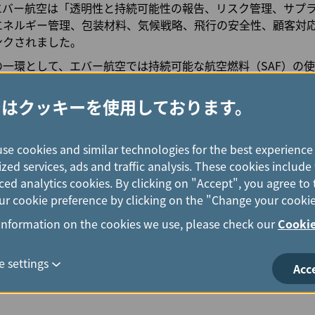
エバー航空は「透明性と持続可能性の報告、リスク管理、サプ
エネルギー管理、包装材料、気候戦略、飛行の安全性、顧客対
ンクされました。
一環として、エバー航空では持続可能な航空燃料（SAF）の
月には羽田空港から台北松山空港への旅客便にSAF40%混合の燃
24年12月16日に仁川国際空港から桃園国際空港へのフライトでS
ではクッキーを使用しております。
ログラムの二酸化炭素排出量を削減しました。これらの取り組みは
バー航空の取り組みを例示しています。
use cookies and similar technologies for the best experience
取り組みは、国内外で広く認められ、2024年の台湾企業持続可
zed services, ads and traffic analysis. These cookies includ
モデル企業トップ10」と「持続可能性報告部門 - 運輸業界 
ed analytics cookies. By clicking on "Accept", you agree to 
した。また、2024年の第7回グローバル・コーポレート・サ
r cookie preference by clicking on the "Change your cookie
ステナビリティ・レポート賞 – 銅賞」を受賞しました。
information on the cookies we use, please check our
Cookie
力のある様々なESG活動を通して、世界の航空産業と社会の
 settings
Acc