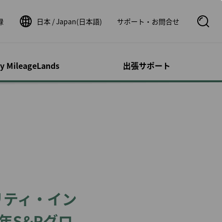
録
日本 / Japan(日本語)
サポート・お問合せ
S
e
a
r
c
ty MileageLands
出張サポート
h
B
o
オンとその他の
サポート／問い
ウントの管理
フライト関連情報
運航状況
x
ビス
せ
O
p
荷物事前払い
シビリティ・サ
時刻表
運航状況
e
ロフィール
n
カー
ルートマップ
運航証明書申請
スドッグ（補助
照会
スターアライアンスネッ
フライトステータス通知
トワーク
の事後登録
速鉄道
１人旅
パートナー航空会社
明細の確認
ッパ鉄道チケッ
よび小児とのご
券パッケージ
提携航空会社ご利用時の
リストの管理
リティ・イン
ご案内
dDeal
書の管理
のお客様
運航状況
年S&Pグロ