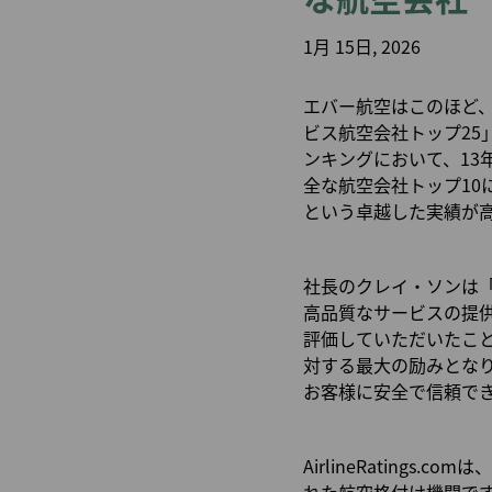
札幌発
航空券購入証明（領収
小松発
書）申請
1月 15日, 2026
エバー航空はこのほど、国際
ビス航空会社トップ25
ンキングにおいて、1
全な航空会社トップ10
という卓越した実績が
社長のクレイ・ソンは
高品質なサービスの提供は、
評価していただいたこ
対する最大の励みとな
お客様に安全で信頼で
AirlineRating