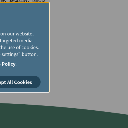
記録、機体年数、国際安
約400の航空会社の飛
でなく、全従業員にとっ
 on our website,
およびサービスの向上と
e targeted media
ります。
the use of cookies.
 settings" button.
 Policy
.
ept All Cookies