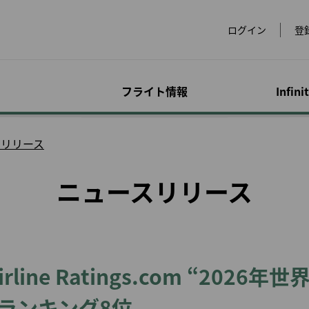
ログイン
登
フライト情報
Infini
運賃
手荷物
マイレージ特典プロ
オンライン予約
空港情報
会員限定キャンペー
アド
特別
アカ
スリリース
dsにつ
グラム
ン
サー
合わ
運賃のご紹介
手荷物に関する情報
フライトを予約する
世界の空港
超過手
アクセ
ニュースリリース
ービス
eLands
マイルを貯める
スペシャルマイレージ
マイプ
をチェ
物
運賃スペシャルオファ
特殊な手荷物
スペシャルイベント
ラウンジ
レンタ
ックイ
キャンペーン
ー
サービ
マイルの購入/チャージ
マイル
イメン
手荷物の注意事項
会員限定運賃
チェックイン
ホテル
犬）
ビスに
提携パートナーでのご
マイルを買い戻す
マイル
優待
超過手荷物とその他の
会員特典航空券
ビザと入国審査
台湾高
お子様
P事前注文
手数料
EVA Mileage Mall
マイル
または
発券と予約について
ヨーロ
幼児お
ェット
ペットとのご旅行
ト航空
EVA Mileage Hotel
譲渡人
旅行
て
line Ratings.com “2026
手続きの履歴
全と健
他社乗り継ぎの手荷物
EVABi
特典航空券/アップグレ
電子証
妊娠中
適なフラ
公式ウェブサイトで航
ード特典照会
お手荷物の紛失, 破損
空券を予約するメリッ
ランキング8位
診断書
ト