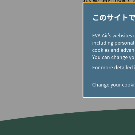
れた航空格付け機関で
全監査、パイロット訓練
行安全性を評価してい
このサイト
今回のランクインは、
EVA Air's websites 
て励みとなると同時に
including personali
改善に取り組み、世界
cookies and advanc
You can change you
For more detailed 
Change your cookie