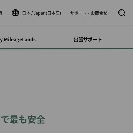
録
日本 / Japan(日本語)
サポート・お問合せ
S
e
a
r
c
ty MileageLands
出張サポート
h
B
o
オンとその他の
サポート／問い
ウントの管理
フライト関連情報
運航状況
x
ビス
せ
O
p
荷物事前払い
シビリティ・サ
時刻表
運航状況
e
ロフィール
n
カー
ルートマップ
運航証明書申請
スドッグ（補助
照会
スターアライアンスネッ
フライトステータス通知
トワーク
の事後登録
速鉄道
１人旅
パートナー航空会社
明細の確認
ッパ鉄道チケッ
よび小児とのご
券パッケージ
提携航空会社ご利用時の
リストの管理
年世界で最も安全
ご案内
dDeal
書の管理
のお客様
運航状況