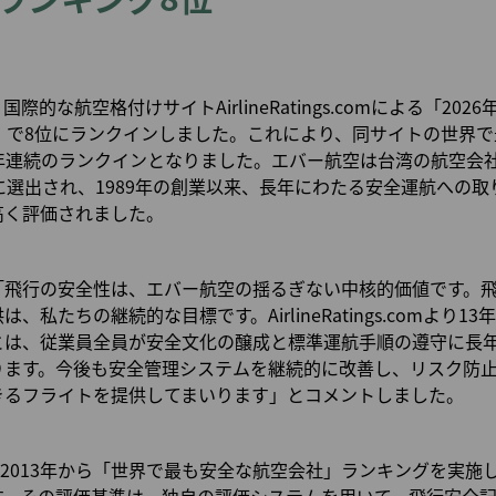
マイルを使う
マイルの譲渡/返却
マイル計算
的な航空格付けサイトAirlineRatings.comによる「202
」で8位にランクインしました。これにより、同サイトの世界
3年連続のランクインとなりました。エバー航空は台湾の航空会
に選出され、1989年の創業以来、長年にわたる安全運航への
高く評価されました。
「飛行の安全性は、エバー航空の揺るぎない中核的価値です。
私たちの継続的な目標です。AirlineRatings.comより
とは、従業員全員が安全文化の醸成と標準運航手順の遵守に長
ります。今後も安全管理システムを継続的に改善し、リスク防
きるフライトを提供してまいります」とコメントしました。
s.comは、2013年から「世界で最も安全な航空会社」ランキングを