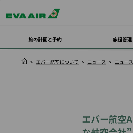
旅の計画と予約
旅程管理
スペシャルオファー
予約確認
機材
入会する
エバー航空 コーポレ
目的地を探す
旅程管理
機内サービス
Infinity
H
エバー航空について
ニュース
ニュー
ートプログラム
MileageLan
o
いて
ログイン
座席指定
m
EVAチョイス
旅客機
概要
全ての目的地
キャビンクラス
確認と支払い
機内食予約
e
オンラインでのご入会
Infinity Mileag
プロモーション
エバー航空特別塗装機
EVA BizFam
運賃のトレンド
お食事とお飲み
日程/便の変更
オンラインチェ
のご案内
ック
利用規約と条件
ン
ハッピーアワーキャン
貨物機
EVA BizFam 会員限定特
機内エンターテ
フライトステータス通
会員種別とサー
ペーン
典
ビジネスクラス
トサービス
知
搭乗券印刷
ついて
MICE トラベル プログラ
高雄行
EVA SKY SHO
スケジュール変更に伴
ノーショー料
アップグレード
ム
う変更／払い戻し
更新の必要条件
東京発
ハローキティジ
旅程管理につい
エバー航空Air
UATP
予約をキャンセルする
会員特典
大阪発
機内における安
eサービスで快
康管理
払い戻しの申請/お問い
イトを
福岡発
な航空会社”
合わせ