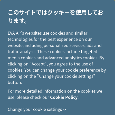
このサイトではクッキーを使用してお
ります。
H
...
o
EVA Air's websites use cookies and similar
Infinity MileageLandsサー
m
technologies for the best experience on our
e
website, including personalized services, ads and
ビスセンター
traffic analysis. These cookies include targeted
media cookies and advanced analytics cookies. By
clicking on "Accept", you agree to the use of
予約、発券、チェックイン、手荷物、空港、オンラインサ
cookies. You can change your cookie preference by
ービスに関するご質問は、「よくあるご質問」をご覧くだ
clicking on the "Change your cookie settings"
さい。ご意見やご感想などがございましたら、以下よりご
button.
連絡ください。
For more detailed information on the cookies we
use, please check our
Cookie Policy
.
Change your cookie settings