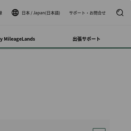
録
日本 / Japan(日本語)
サポート・お問合せ
S
e
a
r
c
ty MileageLands
出張サポート
h
B
o
オンとその他の
サポート／問い
ウントの管理
フライト関連情報
運航状況
x
ビス
せ
O
p
荷物事前払い
シビリティ・サ
時刻表
運航状況
e
ロフィール
n
カー
ルートマップ
運航証明書申請
スドッグ（補助
照会
スターアライアンスネッ
フライトステータス通知
トワーク
の事後登録
速鉄道
１人旅
パートナー航空会社
明細の確認
ッパ鉄道チケッ
よび小児とのご
券パッケージ
提携航空会社ご利用時の
リストの管理
ご案内
dDeal
書の管理
のお客様
運航状況