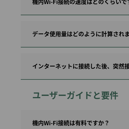
機内Wi-Fi接続の速度はどのくらいで
札幌発
航空券購入証明（領収
小松発
書）申請
データ使用量はどのように計算され
インターネットに接続した後、突然
ユーザーガイドと要件
機内Wi-Fi接続は有料ですか？