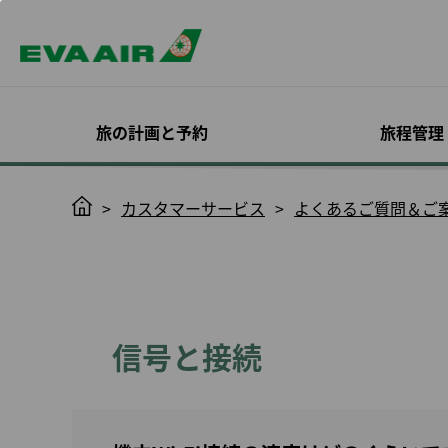
旅の計画と予約
旅程管理
スペシャルオファー
予約確認
機材
入会する
エバー航空 コーポレ
目的地を探す
旅程管理
機内サービス
Infinity
H
カスタマーサービス
よくあるご質問＆ご
ートプログラム
MileageLan
o
いて
ログイン
座席指定
m
EVAチョイス
旅客機
概要
全ての目的地
キャビンクラス
確認と支払い
機内食予約
e
オンラインでのご入会
Infinity Mileag
プロモーション
エバー航空特別塗装機
EVA BizFam
運賃のトレンド
お食事とお飲み
日程/便の変更
オンラインチェ
のご案内
ック
利用規約と条件
ン
ハッピーアワーキャン
貨物機
EVA BizFam 会員限定特
機内エンターテ
フライトステータス通
会員種別とサー
ペーン
典
ビジネスクラス
トサービス
知
搭乗券印刷
ついて
信号と接続
MICE トラベル プログラ
高雄行
EVA SKY SHO
スケジュール変更に伴
ノーショー料
アップグレード
ム
う変更／払い戻し
更新の必要条件
東京発
ハローキティジ
旅程管理につい
UATP
予約をキャンセルする
会員特典
大阪発
機内における安
eサービスで快
康管理
払い戻しの申請/お問い
イトを
福岡発
合わせ