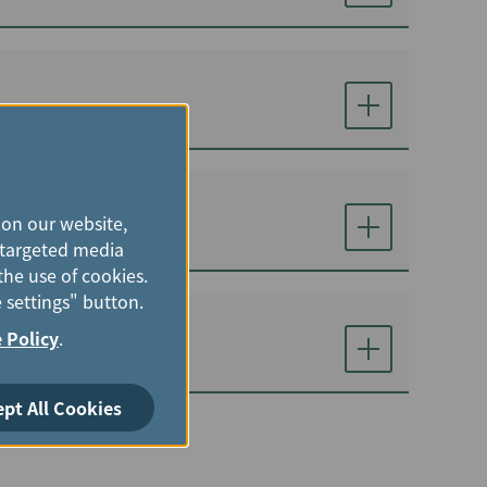
 on our website,
e targeted media
the use of cookies.
 settings" button.
 Policy
.
ept All Cookies