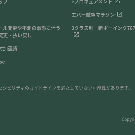
ップ
eプロキュアメント
エバー航空マラソン
ール変更や不測の事態に伴う
3クラス制 新ボーイング787
変更・払い戻し
付加運賃
se
セシビリティのガイドラインを満たしていない可能性があります。
Copyri