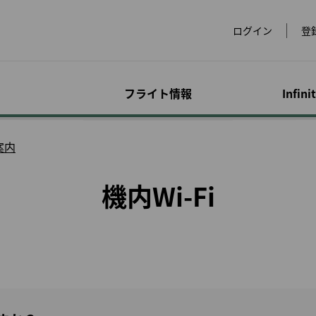
ログイン
登
フライト情報
Infini
運賃
手荷物
マイレージ特典プロ
オンライン予約
空港情報
会員限定キャンペー
アド
特別
アカ
案内
dsにつ
グラム
ン
サー
合わ
運賃のご紹介
手荷物に関する情報
フライトを予約する
世界の空港
超過手
アクセ
機内Wi-Fi
ービス
eLands
マイルを貯める
スペシャルマイレージ
マイプ
をチェ
物
運賃スペシャルオファ
特殊な手荷物
スペシャルイベント
ラウンジ
レンタ
ックイ
キャンペーン
ー
サービ
マイルの購入/チャージ
マイル
イメン
手荷物の注意事項
会員限定運賃
チェックイン
ホテル
犬）
ビスに
提携パートナーでのご
マイルを買い戻す
マイル
優待
超過手荷物とその他の
会員特典航空券
ビザと入国審査
台湾高
お子様
P事前注文
手数料
EVA Mileage Mall
マイル
または
発券と予約について
ヨーロ
幼児お
ェット
ペットとのご旅行
ト航空
EVA Mileage Hotel
譲渡人
旅行
て
手続きの履歴
全と健
他社乗り継ぎの手荷物
EVABi
特典航空券/アップグレ
電子証
妊娠中
適なフラ
公式ウェブサイトで航
ード特典照会
お手荷物の紛失, 破損
空券を予約するメリッ
診断書
ト