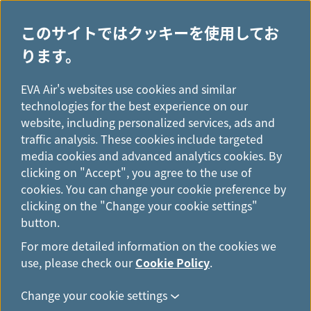
このサイトではクッキーを使用してお
ります。
H
...
o
公式ウェブサイトで航空券を予約するメリット
EVA Air's websites use cookies and similar
m
technologies for the best experience on our
e
運賃保留サービス
website, including personalized services, ads and
traffic analysis. These cookies include targeted
media cookies and advanced analytics cookies. By
clicking on "Accept", you agree to the use of
cookies. You can change your cookie preference by
特別運賃を逃したくないあな
clicking on the "Change your cookie settings"
た！ご安心ください。最大72時
button.
間の猶予があります。
For more detailed information on the cookies we
use, please check our
Cookie Policy
.
これからは、より柔軟に旅行計画を立てることが可
Change your cookie settings
能です。