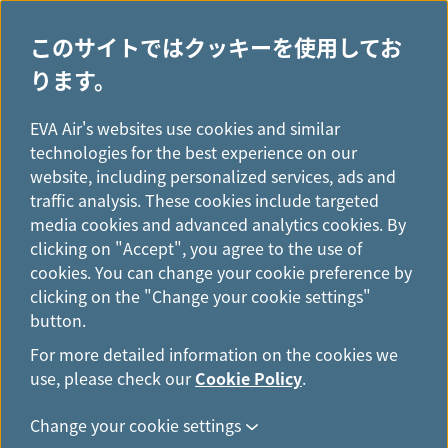
このサイトではクッキーを使用してお
ります。
H
...
o
EVA Air's websites use cookies and similar
Register
m
technologies for the best experience on our
e
website, including personalized services, ads and
traffic analysis. These cookies include targeted
media cookies and advanced analytics cookies. By
clicking on "Accept", you agree to the use of
Infinity MileageLands会員
cookies. You can change your cookie preference by
clicking on the "Change your cookie settings"
button.
√ お申し込みは無料
For more detailed information on the cookies we
use, please check our
Cookie Policy
.
√ 素早いオンライン予約
Change your cookie settings
√ ご予約の特別オファー