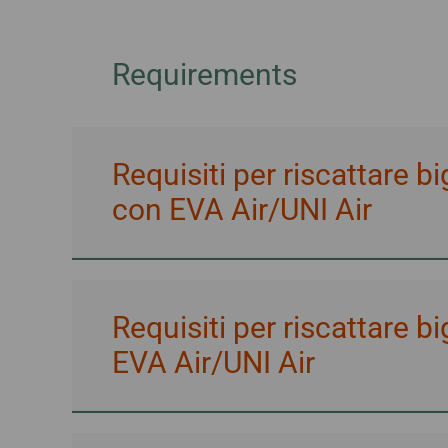
Cancellazione
gestione del viag
per Brisbane
prenotazione
e-Services
per Manila
Richiesta di rimborso
Requirements
Richiesta di ricevuta
d’acquisto
Requisiti per riscattare bi
con EVA Air/UNI Air
Requisiti per riscattare bi
EVA Air/UNI Air