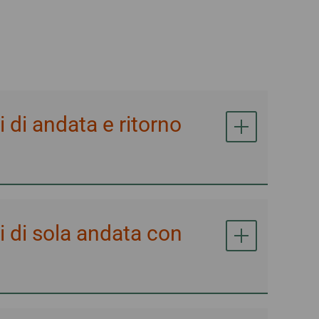
nico
Deal
i di andata e ritorno
li di sola andata con