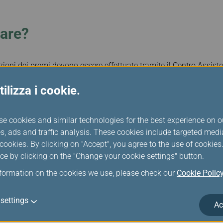
tare?
zioni dei premi devono essere effettuate tramite il Centro Assiste
tazione, i membri devono essere in possesso di miglia, sufficient
ilizza i cookie.
inity MileageLands. Il biglietto premio deve essere emesso prima 
te dal fatto che il posto sia stato confermato o meno, è necess
 finché il chilometraggio è ancora valido e prima della scadenza 
se cookies and similar technologies for the best experience on o
s, ads and traffic analysis. These cookies include targeted med
ersona designata autorizzata possono recarsi presso qualsiasi uf
ookies. By clicking on "Accept", you agree to the use of cookie
 durante l'orario d'ufficio per acquistare un biglietto premio.
ce by clicking on the "Change your cookie settings" button.
finity MileageLands account online
, si possono effettuare prenota
nformation on the cookies we use, please check our
Cookie Polic
. Si prega di notare che la prenotazione del premio sul sito web d
way internazionale e a un viaggio di andata e ritorno senza scalo
settings
Ac
ua una prenotazione di premio, è necessario assicurarsi di avere 