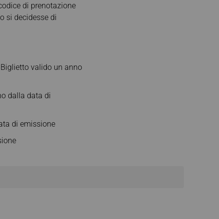
l codice di prenotazione
o si decidesse di
 Biglietto valido un anno
o dalla data di
data di emissione
sione