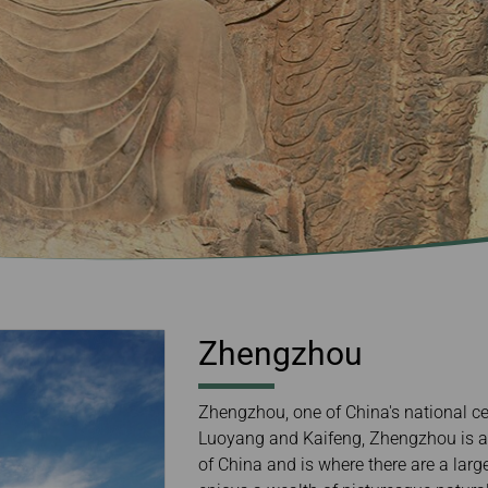
gio
Informazioni per
elettro
In ritardo / perso /
EVABid
Riscatto miglia
Prenotazioni e
bagaglio danneggiato
Biglietteria
Trasferire/restituire
miglia
Informazioni sullo
storico delle transazioni
Calcolatore miglia
Vantaggi nella
Prenotazione dei
Biglietti sul Sito Ufficiale
Zhengzhou
Zhengzhou, one of China's national cen
Luoyang and Kaifeng, Zhengzhou is al
of China and is where there are a larg