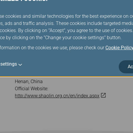
se cookies and similar technologies for the best experience on o
s, ads and traffic analysis. These cookies include targeted med
ookies. By clicking on "Accept", you agree to the use of cookie
ce by clicking on the "Change your cookie settings" button.
nformation on the cookies we use, please check our
Cookie Polic
Shaolin Temple
settings
Ac
Address: Dengfeng Ave, Dengfeng, Zhengzhou,
Henan, China
Official Website:
http://www.shaolin.org.cn/en/index.aspx