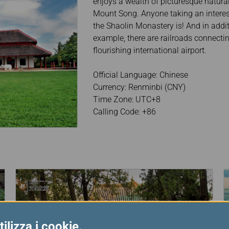
enjoys a wealth of picturesque natura
Mount Song. Anyone taking an interes
the Shaolin Monastery is! And in addi
example, there are railroads connecti
flourishing international airport.
Official Language: Chinese
Currency: Renminbi (CNY)
Time Zone: UTC+8
Calling Code: +86
ilizza i cookie.