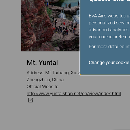
EVA Air's websites u
personalized service
advanced analytics c
your cookie preferen
For more detailed i
Mt. Yuntai
Change your cookie 
Address: Mt Taihang, Xiuwu County, Jiaozuo,
Zhengzhou, China
Official Website:
http://www.yuntaishan.net/en/view/index.html