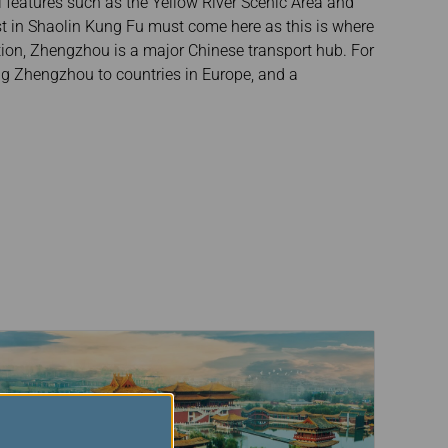
l features such as the Yellow River Scenic Area and
t in Shaolin Kung Fu must come here as this is where
tion, Zhengzhou is a major Chinese transport hub. For
ng Zhengzhou to countries in Europe, and a