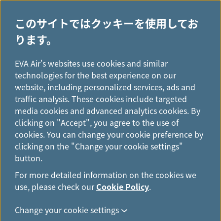
このサイトではクッキーを使用してお
ります。
H
よくあるご質問＆ご案内
...
o
EVA Air's websites use cookies and similar
座席指定
m
technologies for the best experience on our
e
website, including personalized services, ads and
traffic analysis. These cookies include targeted
座席指定
media cookies and advanced analytics cookies. By
clicking on "Accept", you agree to the use of
cookies. You can change your cookie preference by
座席指定とは何ですか？
clicking on the "Change your cookie settings"
button.
For more detailed information on the cookies we
use, please check our
Cookie Policy
.
有料座席指定はすべての予約で可能です
Change your cookie settings
か？