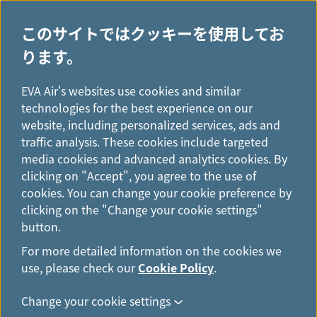
このサイトではクッキーを使用してお
ります。
H
...
o
EVA Air's websites use cookies and similar
マイルを使う
m
technologies for the best experience on our
e
website, including personalized services, ads and
traffic analysis. These cookies include targeted
media cookies and advanced analytics cookies. By
clicking on "Accept", you agree to the use of
cookies. You can change your cookie preference by
clicking on the "Change your cookie settings"
button.
特典航空券の必要条件
For more detailed information on the cookies we
use, please check our
Cookie Policy
.
Change your cookie settings
エバー航空／ユニー航空 国際線往復特典