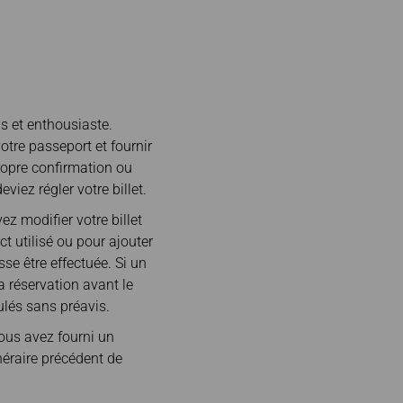
oniques
Deal
État des vols
s et enthousiaste.
otre passeport et fournir
ropre confirmation ou
viez régler votre billet.
ez modifier votre billet
t utilisé ou pour ajouter
se être effectuée. Si un
 réservation avant le
ulés sans préavis.
vous avez fourni un
néraire précédent de