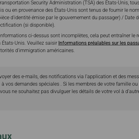
ransportation Security Administration (TSA) des États-Unis, tou
nis ou en provenance des États-Unis sont tenus de fournir le n
la pièce d'identité émise par le gouvernement du passager) / Date
ification (si disponible).
s informations ci-dessus sont incomplètes, cela peut entraîner le
s États-Unis. Veuillez saisir
Informations préalables sur les pas
torités d'immigration américaines.
oyer des e-mails, des notifications via l’application et des mes
ives à vos demandes spéciales . Si les membres de votre famille
us ne souhaitez pas divulguer les détails de votre vol à d’autres
aux