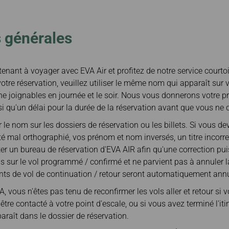
Bagages inter-
électr
et réservation
EVABid
Échanger des miles
compagnies
demande d'historique
Transférer/rendre des
Bagages retardés /
de transaction
miles
manquants /
 générales
Avantages à acheter
endommagés
Calculateur de miles
des billets sur le site
officiel
nant à voyager avec EVA Air et profitez de notre service courtoi
tre réservation, veuillez utiliser le même nom qui apparaît sur v
e joignables en journée et le soir. Nous vous donnerons votre p
si qu'un délai pour la durée de la réservation avant que vous ne de
e nom sur les dossiers de réservation ou les billets. Si vous dev
é mal orthographié, vos prénom et nom inversés, un titre incorrec
ter un bureau de réservation d'EVA AIR afin qu'une correction puis
sur le vol programmé / confirmé et ne parvient pas à annuler la
nts de vol de continuation / retour seront automatiquement ann
 vous n'êtes pas tenu de reconfirmer les vols aller et retour si 
re contacté à votre point d'escale, ou si vous avez terminé l'iti
paraît dans le dossier de réservation.