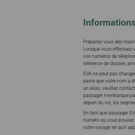
Demande de
e-Services
Vers Tokyo
remboursement /
Vers Osaka
Recherche
Informations
Vers Hanoi
Demande de facture
Préparez-vous dès mainte
Lorsque vous effectuez vo
vos numéros de téléphon
référence de dossier, ain
EVA ne peut pas changer l
parce que votre nom a ét
un alias, veuillez contac
passager n'embarque pas 
départ du vol, les segme
En tant que passager EVA,
numéro où vous pouvez êt
votre voyage tel qu'il ap