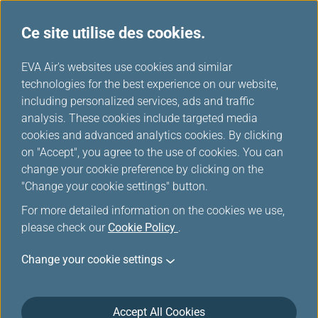
Ce site utilise des cookies.
...
H
EVA Air's websites use cookies and similar
o
technologies for the best experience on our website,
m
including personalized services, ads and traffic
e
analysis. These cookies include targeted media
Plan d'urgence
cookies and advanced analytics cookies. By clicking
on "Accept", you agree to the use of cookies. You can
change your cookie preference by clicking on the
"Change your cookie settings" button.
For more detailed information on the cookies we use,
please check our
Cookie Policy
.
Change your cookie settings
Plan d'urgence pour les vols à
destination / en provenance du
Accept All Cookies
Canada