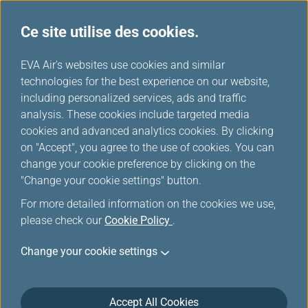
Ce site utilise des cookies.
...
H
EVA Air's websites use cookies and similar
o
technologies for the best experience on our website,
m
including personalized services, ads and traffic
e
analysis. These cookies include targeted media
Plan d'urgence
cookies and advanced analytics cookies. By clicking
on "Accept", you agree to the use of cookies. You can
change your cookie preference by clicking on the
"Change your cookie settings" button.
For more detailed information on the cookies we use,
please check our
Cookie Policy
.
Change your cookie settings
EVA Airways s'engage à maintenir le plus haut niveau
de sécurité, de service, de confort et de commodité
pour ses clients. Ce plan de service à la clientèle est
Accept All Cookies