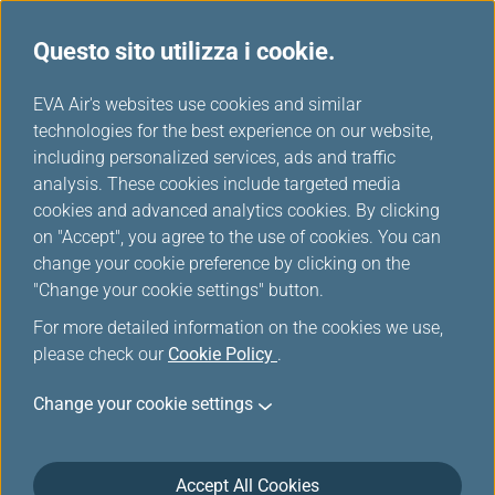
Questo sito utilizza i cookie.
...
H
EVA Air's websites use cookies and similar
o
technologies for the best experience on our website,
m
including personalized services, ads and traffic
e
analysis. These cookies include targeted media
Servizi di Accessibilità
cookies and advanced analytics cookies. By clicking
on "Accept", you agree to the use of cookies. You can
change your cookie preference by clicking on the
"Change your cookie settings" button.
For more detailed information on the cookies we use,
please check our
Cookie Policy
.
Change your cookie settings
Utilizzo di sedie a rotelle/ausili
per la mobilità personale da e
Accept All Cookies