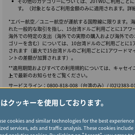
その他のカテゴリーについては、20TWDご利用ごと
す。（対象となるご利用金額のみに適用されます。詳
*エバー航空／ユニー航空が運航する国際線に限ります。
れた一般的な取引を指し、15台湾ドルご利用ごとに1アワ
海外での特定の支出（海外での実際の購入および海外での
ゴリーを含む）については、10台湾ドルのご利用ごとに1
されます（最大で15台湾ドルのご利用ごとに1アワードマ
ントの差額が加算されます）。
**適用期間およびすべての利用規約については、キャセイ
ト
で最新のお知らせをご覧ください。
サービスライン：0800-818-008（台湾のみ）/ (02)2383-0
Prudent financial management earns priceless credit
ではクッキーを使用しております。
All levels of the revolving credit's annual interest rate 
range from 6.75% to 15%. (This will be periodically asse
credit rating system. The base date for the revolving cre
use cookies and similar technologies for the best experience
zed services, ads and traffic analysis. These cookies includ
Cash advance fee = NT$150/US$5 per transaction + cas
ed analytics cookies. By clicking on "Accept", you agree to 