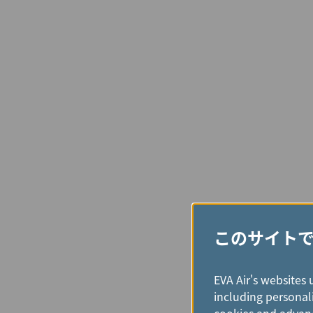
このサイト
EVA Air's websites 
including personali
cookies and advanc