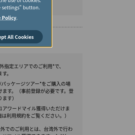
er fees.
 settings" button.
 Policy
.
ept All Cookies
d Infiniteカード
湾外指定エリアでのご利用*で、
ます。
/パッケージツアー*をご購入の場
だけます。（事前登録が必要です。登
ります）
に1アワードマイル獲得いただけま
細は利用規約をご覧ください。）
海外でのご利用とは、台湾外で行わ