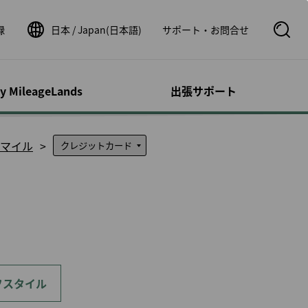
録
日本 / Japan(日本語)
サポート・お問合せ
S
e
a
r
c
ty MileageLands
出張サポート
h
B
o
オンとその他の
サポート／問い
ウントの管理
フライト関連情報
運航状況
x
マイル
ビス
せ
O
p
荷物事前払い
シビリティ・サ
時刻表
運航状況
e
ロフィール
n
カー
ルートマップ
運航証明書申請
スドッグ（補助
照会
スターアライアンスネッ
フライトステータス通知
トワーク
の事後登録
速鉄道
１人旅
パートナー航空会社
明細の確認
ッパ鉄道チケッ
よび小児とのご
券パッケージ
提携航空会社ご利用時の
リストの管理
ご案内
dDeal
書の管理
のお客様
フスタイル
運航状況