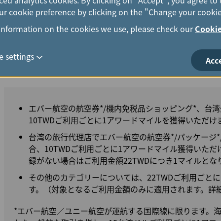
refer to the Bank's announcement on the website for oth
r cookie preference by clicking on the "Change your cookie
information on the cookies we use, please check our
Cookie
 settings
Acc
Cathay United Bank EVA Air Co-Bran
エバー航空の航空券*/機内免税品ショッピング*、台
10TWDご利用ごとに1アワードマイルを獲得いただけ
台湾の旅行代理店でエバー航空の航空券*/パッケージ*
合、10TWDご利用ごとに1アワードマイル獲得いた
録がない場合はご利用金額22TWDにつき1マイルとな
その他のカテゴリーについては、22TWDご利用ごと
す。（対象となるご利用金額のみに適用されます。詳
*エバー航空／ユニー航空が運航する国際線に限ります。