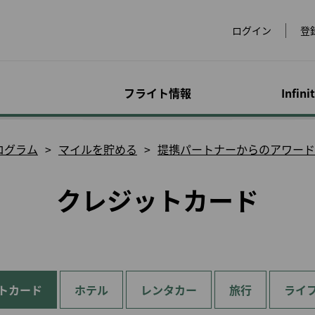
ログイン
登
フライト情報
Infini
運賃
手荷物
マイレージ特典プロ
オンライン予約
空港情報
会員限定キャンペー
アド
特別
アカ
ログラム
マイルを貯める
提携パートナーからのアワード
dsにつ
グラム
ン
サー
合わ
運賃のご紹介
手荷物に関する情報
フライトを予約する
世界の空港
超過手
アクセ
クレジットカード
ービス
eLands
マイルを貯める
スペシャルマイレージ
マイプ
をチェ
物
運賃スペシャルオファ
特殊な手荷物
スペシャルイベント
ラウンジ
レンタ
ックイ
キャンペーン
ー
サービ
マイルの購入/チャージ
マイル
イメン
手荷物の注意事項
会員限定運賃
チェックイン
ホテル
犬）
ビスに
提携パートナーでのご
マイルを買い戻す
マイル
優待
超過手荷物とその他の
会員特典航空券
ビザと入国審査
台湾高
お子様
P事前注文
手数料
EVA Mileage Mall
マイル
または
発券と予約について
ヨーロ
幼児お
ェット
ペットとのご旅行
ト航空
EVA Mileage Hotel
譲渡人
旅行
て
手続きの履歴
全と健
他社乗り継ぎの手荷物
EVABi
特典航空券/アップグレ
電子証
トカード
ホテル
レンタカー
旅行
妊娠中
ライ
適なフラ
公式ウェブサイトで航
ード特典照会
お手荷物の紛失, 破損
空券を予約するメリッ
診断書
ト