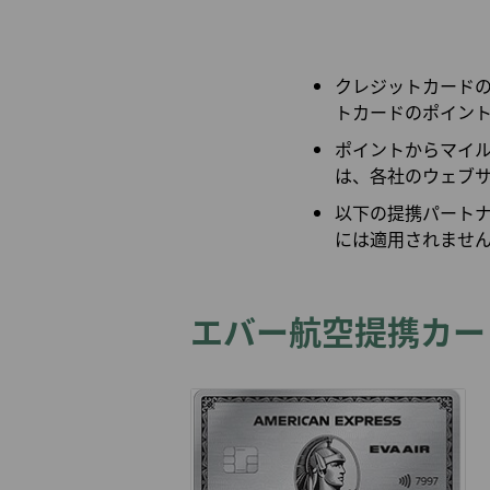
札幌発
航空券購入証明（領収
小松発
書）申請
クレジットカード
トカードのポイン
ポイントからマイ
は、各社のウェブ
以下の提携パートナー
には適用されませ
エバー航空提携カー