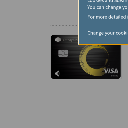
You can change you
For more detailed 
Change your cookie