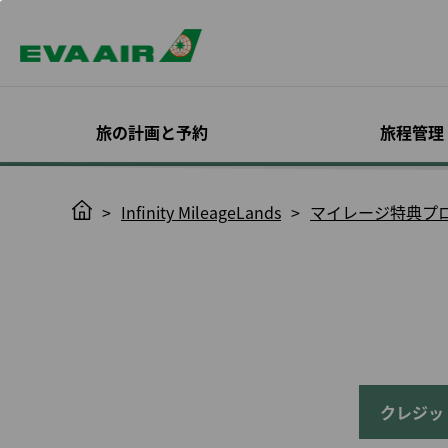
旅の計画と予約
旅程管理
スペシャルオファー
予約確認
機材
入会する
エバー航空 コーポレ
目的地を探す
旅程管理
機内サービス
Infinity
H
Infinity MileageLands
マイレージ特典プ
ートプログラム
MileageLan
o
いて
ログイン
座席指定
m
EVAチョイス
旅客機
概要
全ての目的地
キャビンクラス
確認と支払い
機内食予約
オンラインでのご入会
Infinity Mileag
e
プロモーション
エバー航空特別塗装機
EVA BizFam
運賃のトレンド
お食事とお飲み
日程/便の変更
オンラインチェ
のご案内
ック
利用規約と条件
ン
ハッピーアワーキャン
貨物機
EVA BizFam 会員限定特
機内エンターテ
フライトステータス通
会員種別とサー
ペーン
典
ビジネスクラス
トサービス
知
搭乗券印刷
ついて
MICE トラベル プログラ
高雄行
EVA SKY SHO
スケジュール変更に伴
ノーショー料
アップグレード
ム
う変更／払い戻し
更新の必要条件
東京発
ハローキティジ
旅程管理につい
UATP
予約をキャンセルする
会員特典
大阪発
機内における安
クレジッ
eサービスで快
康管理
払い戻しの申請/お問い
イトを
福岡発
合わせ