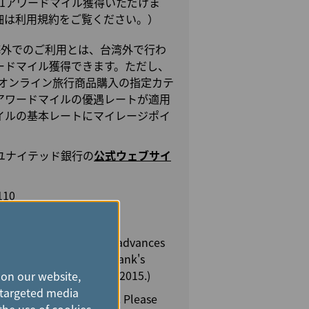
に1アワードマイル獲得いただけま
細は利用規約をご覧ください。）
海外でのご利用とは、台湾外で行わ
ードマイル獲得できます。ただし、
オンライン旅行商品購入の指定カテ
アワードマイルの優遇レートが適用
イルの基本レートにマイレージポイ
ユナイテッド銀行の
公式ウェブサイ
110
for credit cards and cash advances
ssed according to the Bank's
dit rate is September 1, 2015.)
 on our website,
e targeted media
h advance amount x 3%. Please
the use of cookies.