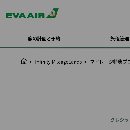
旅の計画と予約
旅程管理
スペシャルオファー
予約確認
機材
入会する
エバー航空 コーポレ
目的地を探す
旅程管理
機内サービス
Infinity
H
Infinity MileageLands
マイレージ特典プ
ートプログラム
MileageLan
o
いて
ログイン
座席指定
m
EVAチョイス
旅客機
概要
全ての目的地
キャビンクラス
確認と支払い
機内食予約
オンラインでのご入会
Infinity Mileag
e
プロモーション
エバー航空特別塗装機
EVA BizFam
運賃のトレンド
お食事とお飲み
日程/便の変更
オンラインチェ
のご案内
ック
利用規約と条件
ン
ハッピーアワーキャン
貨物機
EVA BizFam 会員限定特
機内エンターテ
フライトステータス通
会員種別とサー
ペーン
典
ビジネスクラス
トサービス
知
搭乗券印刷
ついて
MICE トラベル プログラ
高雄行
EVA SKY SHO
スケジュール変更に伴
ノーショー料
アップグレード
ム
う変更／払い戻し
更新の必要条件
東京発
ハローキティジ
旅程管理につい
UATP
予約をキャンセルする
会員特典
大阪発
機内における安
クレジッ
eサービスで快
康管理
払い戻しの申請/お問い
イトを
福岡発
合わせ