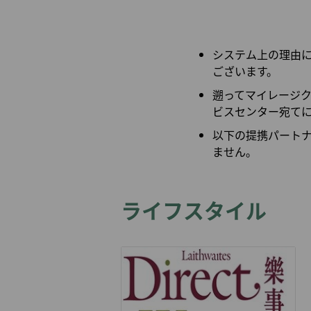
札幌発
航空券購入証明（領収
小松発
書）申請
システム上の理由
ございます。
遡ってマイレージクレ
ビスセンター宛て
以下の提携パートナー
ません。
ライフスタイル