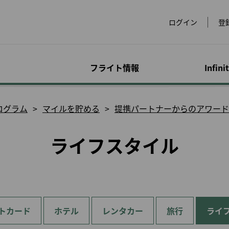
ログイン
登
フライト情報
Infini
運賃
手荷物
マイレージ特典プロ
オンライン予約
空港情報
会員限定キャンペー
アド
特別
アカ
ログラム
マイルを貯める
提携パートナーからのアワード
dsにつ
グラム
ン
サー
合わ
運賃のご紹介
手荷物に関する情報
フライトを予約する
世界の空港
超過手
アクセ
ライフスタイル
ービス
eLands
マイルを貯める
スペシャルマイレージ
マイプ
をチェ
物
運賃スペシャルオファ
特殊な手荷物
スペシャルイベント
ラウンジ
レンタ
ックイ
キャンペーン
ー
サービ
マイルの購入/チャージ
マイル
イメン
手荷物の注意事項
会員限定運賃
チェックイン
ホテル
犬）
ビスに
提携パートナーでのご
マイルを買い戻す
マイル
優待
超過手荷物とその他の
会員特典航空券
ビザと入国審査
台湾高
お子様
P事前注文
手数料
EVA Mileage Mall
マイル
または
発券と予約について
ヨーロ
幼児お
ェット
ペットとのご旅行
ト航空
EVA Mileage Hotel
譲渡人
旅行
て
手続きの履歴
全と健
他社乗り継ぎの手荷物
EVABi
特典航空券/アップグレ
電子証
トカード
ホテル
レンタカー
旅行
妊娠中
ライ
適なフラ
公式ウェブサイトで航
ード特典照会
お手荷物の紛失, 破損
空券を予約するメリッ
診断書
ト