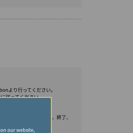
bonより行ってください。
示に従ってください。
はいたしかねます。
キャンペーンを更新、中止、終了、
たしません。
 on our website,