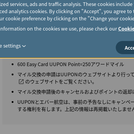
zed services, ads and traffic analysis. These cookies includ
電話番号0800-711-177（携帯電話からは 02-2627-1650）
ed analytics cookies. By clicking on "Accept", you agree to 
r cookie preference by clicking on the "Change your cookie
information on the cookies we use, please check our
Cookie
UUPON
 settings
Acc
600 Easy Card UUPON Point=250アワードマイル
マイル交換の申請はUUPONのウェブサイトより行っ
のウェブサイトをご覧ください。
マイル交換申請後のキャンセルおよびポイントの返却
UUPONとエバー航空は、事前の予告なしにキャンペ
する権利を有します。上記の情報は再掲載いたしませ