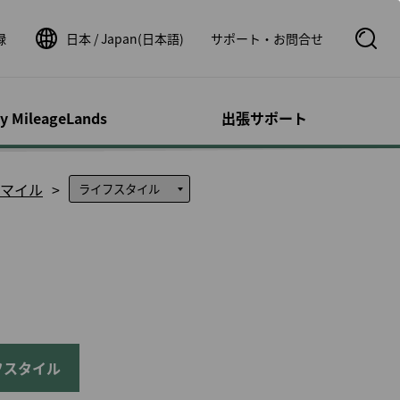
録
日本 / Japan(日本語)
サポート・お問合せ
S
e
a
r
c
ty MileageLands
出張サポート
h
B
o
オンとその他の
サポート／問い
ウントの管理
フライト関連情報
運航状況
x
マイル
ビス
せ
O
p
荷物事前払い
シビリティ・サ
時刻表
運航状況
e
ロフィール
n
カー
ルートマップ
運航証明書申請
スドッグ（補助
照会
スターアライアンスネッ
フライトステータス通知
トワーク
の事後登録
速鉄道
１人旅
パートナー航空会社
明細の確認
ッパ鉄道チケッ
よび小児とのご
券パッケージ
提携航空会社ご利用時の
リストの管理
ご案内
dDeal
書の管理
のお客様
フスタイル
運航状況