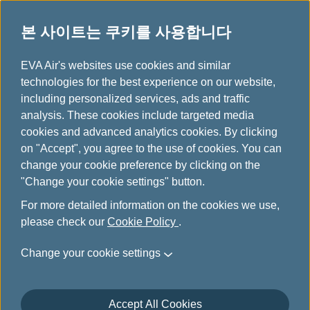
본 사이트는 쿠키를 사용합니다
...
H
EVA Air's websites use cookies and similar
o
technologies for the best experience on our website,
Download
m
including personalized services, ads and traffic
e
analysis. These cookies include targeted media
cookies and advanced analytics cookies. By clicking
on "Accept", you agree to the use of cookies. You can
change your cookie preference by clicking on the
"Change your cookie settings" button.
For more detailed information on the cookies we use,
please check our
Cookie Policy
.
Change your cookie settings
에바항공 소개
Accept All Cookies
고객 서비스