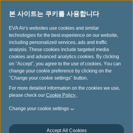
본 사이트는 쿠키를 사용합니다
...
H
EVA Air's websites use cookies and similar
o
technologies for the best experience on our website,
보조견
m
including personalized services, ads and traffic
e
analysis. These cookies include targeted media
cookies and advanced analytics cookies. By clicking
on "Accept", you agree to the use of cookies. You can
change your cookie preference by clicking on the
보조견
"Change your cookie settings" button.
For more detailed information on the cookies we use,
미국 교통부(Transportation of Department: DOT) 14
please check our
Cookie Policy
.
CFR Part 382에 따라, 2021년 1월 11일 자로 보조 동
물 및 정서적 지원 동물의 여행 정책 중 일부를 수정하
Change your cookie settings
였습니다. 여행 전 모든 관련 정책을 검토하시기 바랍
니다.
Accept All Cookies
충분한 훈련을 받은 보조견과 정서적 지원견은 아래