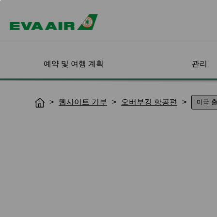
예약 및 여행 계획
관리
할인 항공권
나의 예약 확인
항공기 안내
회원가입
상용여행 특별혜택
도착지 검색
나의 여정 관리
기내 서비스 
인피니티 마일
웹사이트 거부
오버부킹 항공편
H
드 소개
o
로그인
여객기
프로그램 개요
좌석 지정
탑승 클래스
EVA choices
온라인 가입
도착지 검색
인피니티 마일리
m
확인 및 구매
EVA Special Livery Jets
EVA BizFam
기내식 신청
기내식 & 음료
소개
e
프로모션
이용약관
목적지별 운임 
날짜 및 항공편 변경
화물 비행기
EVA BizFam 회원 전용
온라인 체크인
기내 엔터테인먼
등급 및 혜택
특가
스
해피아워
비즈니스 클래스
항공편 현황 알림
탑승권 출력
업그레이드 및 갱
MICE 여행 프로그램
EVA SKY SHOP
가오슝 도착
구 사항
항공편 이상으로 인한
예약부도(노쇼) 
문
변경/환불
UATP
시애틀 도착
회원 혜택
나의 여정 관리 
Hello Kitty 비행
예약 취소
파리 도착
e-Services
안전 및 건강 관
환불 신청/문의
뮌헨 도착
인보이스 신청
밀라노 도착