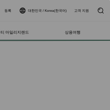
등록
대한민국 / Korea(한국어)
고객 지원
S
e
a
r
c
h
티 마일리지랜드
상용여행
B
o
x
O
p
서비스
도움 및 문의
계정 관리
취항지
항공편 현황 조회
e
n
 서비스
항공편 현황
초과 수하물
프로필
스케줄
항공편 증명서 신청
지 문의
운항 노선 지도
 소아
항공편 현황 알림
지 찾기
스타 얼라이언스 네트워
또는 어린이와 여
크
고속철
지 증명서 확인
제휴 항공사
 승객
&항공 패키지
 리스트 관리
인터라인 제휴 항공편 안
상태
dDeal
명서 관리
내
항공편 현황