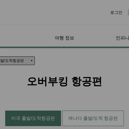
로그인
여행 정보
인피니
안내
리지랜
페어 패밀리 (Fare
수하물
마일리지 사용 프로
온라인 예약
공항에서
회원 특전
기타 
특별 
나의 
Family)
그램
수하물 정보
전세계 공항
접근성
지랜드
페어 패밀리 (Fare
마일리지 적립
항공편 예약
특별 마일리지 프로모션
선불 
나의 
특별 수하물
라운지
보조견
오버부킹 항공편
Family) 소개
확인하기
마일리지 구매/충전
특별 이벤트
파트너사 특별 할인
렌트카
마일리
트 서비
추가 수하물 정보
체크인
비동반
마일리지 복원
회원 특별 요금
호텔
마일리
수하물 계산기
비자 및 이민
유아 
신 요
 사전 주
행하기
EVA Mileage Mall
학생/워킹 홀리데이 항
대만 
마일리
위약금
반려동물과 여행하기
공권
임산부
EVA Mileage Hotel
유레일
양도인
소개
환승 수하물
기
회원 마일리지 항공권
건강 
보너스 좌석/업그레이드
EVABi
전자증
수하물 지연 / 분실 / 손
리
가능 여부
티켓팅 및 예약 정보
미국 출발/도착항공편
캐나다 출발/도착 항공편
상
마일리지 사용
과거 구매 기록