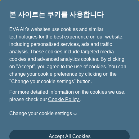
중요 공지
본 사이트는 쿠키를 사용합니다
홈
EVA Air's websites use cookies and similar
페
technologies for the best experience on our website,
이
including personalized services, ads and traffic
지
analysis. These cookies include targeted media
인도 델리를 발견하
워싱턴 D.C. 신규 취
cookies and advanced analytics cookies. By clicking
다
항
on "Accept", you agree to the use of cookies. You can
12월 1일부터, 타이베이-델
6월 26일부터 타이베이 –
리 노선 주 5회 직항 운항!
워싱턴 D.C 노선 주 4회 직
change your cookie preference by clicking on the
항 운항!
"Change your cookie settings" button.
For more detailed information on the cookies we use,
please check our
Cookie Policy
.
Change your cookie settings
여행 예약하기
Accept All Cookies