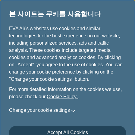
본 사이트는 쿠키를 사용합니다
...
H
EVA Air's websites use cookies and similar
o
technologies for the best experience on our website,
에바항공 공식 홈페이지 전용
m
including personalized services, ads and traffic
e
analysis. These cookies include targeted media
혜택
cookies and advanced analytics cookies. By clicking
on "Accept", you agree to the use of cookies. You can
change your cookie preference by clicking on the
"Change your cookie settings" button.
For more detailed information on the cookies we use,
please check our
Cookie Policy
.
Change your cookie settings
Accept All Cookies