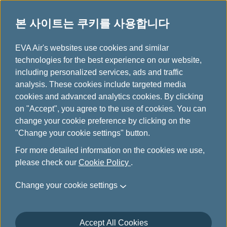
본 사이트는 쿠키를 사용합니다
...
H
EVA Air's websites use cookies and similar
o
technologies for the best experience on our website,
유아 또는 어린이와 여행하기
m
including personalized services, ads and traffic
e
analysis. These cookies include targeted media
cookies and advanced analytics cookies. By clicking
on "Accept", you agree to the use of cookies. You can
change your cookie preference by clicking on the
유아 동반 여행
"Change your cookie settings" button.
For more detailed information on the cookies we use,
만 2세 미만의 유아 및 소아는 반드시 성인과 동반
please check our
Cookie Policy
.
해야 합니다.
Change your cookie settings
생후 7일 이내의 유아는 항공 여행이 어렵다고 간
주되어 에바항공 항공편의 승객으로 허용되지 않
습니다.
Accept All Cookies