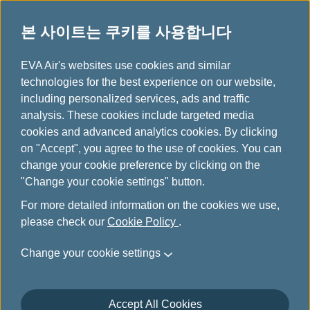
본 사이트는 쿠키를 사용합니다
페어 패밀리 (Fare Family)
...
H
EVA Air's websites use cookies and similar
o
technologies for the best experience on our website,
페어 패밀리 (Fare Family)
m
including personalized services, ads and traffic
e
analysis. These cookies include targeted media
소개
cookies and advanced analytics cookies. By clicking
on "Accept", you agree to the use of cookies. You can
change your cookie preference by clicking on the
"Change your cookie settings" button.
For more detailed information on the cookies we use,
please check our
Cookie Policy
.
Change your cookie settings
떠나고 싶으신가요? 지금 바로
결정하세요!
Accept All Cookies