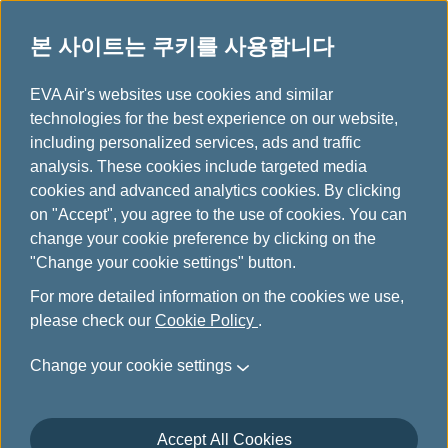
본 사이트는 쿠키를 사용합니다
...
H
EVA Air's websites use cookies and similar
o
technologies for the best experience on our website,
지적 재산권
m
including personalized services, ads and traffic
e
analysis. These cookies include targeted media
cookies and advanced analytics cookies. By clicking
on "Accept", you agree to the use of cookies. You can
change your cookie preference by clicking on the
지적 재산권 성명
"Change your cookie settings" button.
For more detailed information on the cookies we use,
지적 재산권
please check our
Cookie Policy
.
본 웹사이트에 포함된 자료의 권리 및 지적 재산권(저
Change your cookie settings
작권, 특허, 상표를 포함하되 이에 국한되지 않음)은
EVA Airways Corporation(이하 ‘에바항공’) 또는
Evergreen Group에 있습니다. 에바항공의 사전 서면
Accept All Cookies
허가 없이 포함된 자료의 어떤 부분도 복제, 전송 또는