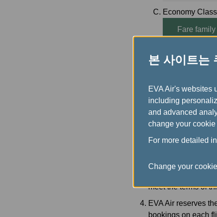
Economy Class 
Fare family
Up: Class 
본 사이트는
Standard: 
EVA Air's websites 
including personaliz
and advanced analyt
Terms and Conditions
change your cookie 
Upgrades must be ar
For more detailed i
upgrades (including 
Promotion applies on
Change your cookie
When reissuing ticket
meet the terms of th
EVA Air reserves the
bookings on each fl