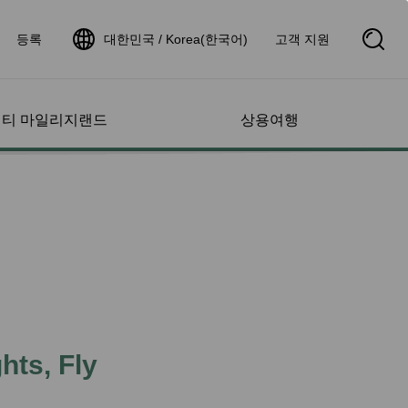
등록
대한민국 / Korea(한국어)
고객 지원
S
e
a
r
c
h
티 마일리지랜드
상용여행
B
o
x
O
p
서비스
도움 및 문의
계정 관리
취항지
항공편 현황 조회
e
n
 서비스
항공편 현황
초과 수하물
프로필
스케줄
항공편 증명서 신청
지 문의
운항 노선 지도
 소아
항공편 현황 알림
지 찾기
스타 얼라이언스 네트워
또는 어린이와 여
크
고속철
지 증명서 확인
제휴 항공사
 승객
&항공 패키지
 리스트 관리
인터라인 제휴 항공편 안
상태
dDeal
명서 관리
hts, Fly
내
항공편 현황