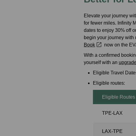
발리(덴파사르) 
Elevate your journey wit
for fewer miles. Infini
dates to enjoy 30% off o
begin your journey with
Book
now on the EVA
With a confirmed booking
yourself with an
upgrad
Eligible Travel Da
Eligible routes:
Eligible Routes
TPE-LAX
LAX-TPE