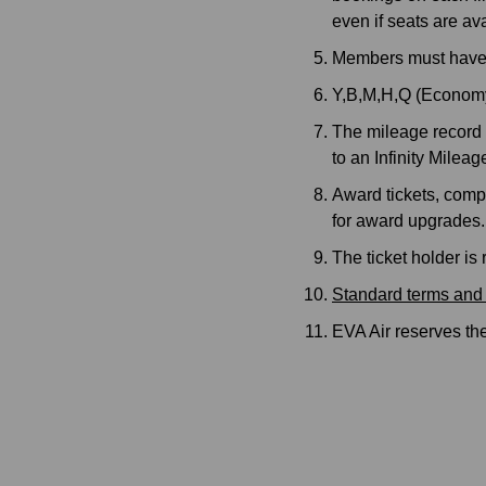
even if seats are ava
Members must have e
Y,B,M,H,Q (Economy)
The mileage record 
to an Infinity Mile
Award tickets, compli
for award upgrades. 
The ticket holder is
Standard terms and 
EVA Air reserves the