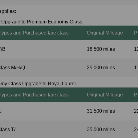
pplies:
 Upgrade to Premium Economy Class
 types and Purchased fare class
Original Mileage
P
Y/B
18,500 miles
1
Class M/H/Q
25,000 miles
1
y Class Upgrade to Royal Laurel
 types and Purchased fare class
Original Mileage
P
K
31,500 miles
2
lass T/L
35,000 miles
2