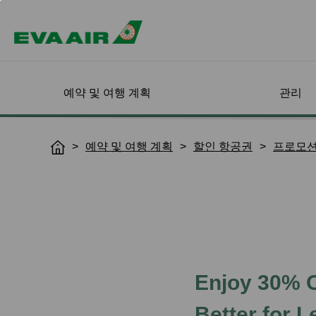
예약 및 여행 계획
관리
할인 항공권
나의 예약 확인
항공기 안내
회원가입
상용여행 특별혜택
도착지 검색
나의 여정 관리
기내 서비스 
인피니티 마일
예약 및 여행 계획
할인 항공권
프로모
H
드 소개
o
로그인
여객기
프로그램 개요
좌석 지정
탑승 클래스
m
EVA choices
온라인 가입
도착지 검색
인피니티 마일리
확인 및 구매
EVA Special Livery Jets
EVA BizFam
기내식 신청
기내식 & 음료
소개
e
프로모션
이용약관
목적지별 운임 
날짜 및 항공편 변경
화물 비행기
EVA BizFam 회원 전용
온라인 체크인
기내 엔터테인먼
등급 및 혜택
특가
스
해피아워
비즈니스 클래스
항공편 현황 알림
탑승권 출력
업그레이드 및 갱
MICE 여행 프로그램
EVA SKY SHOP
가오슝 도착
구 사항
항공편 이상으로 인한
예약부도(노쇼) 
문
변경/환불
UATP
시애틀 도착
회원 혜택
나의 여정 관리 
Hello Kitty 비행
예약 취소
파리 도착
Enjoy 30% O
e-Services
안전 및 건강 관
환불 신청/문의
뮌헨 도착
인보이스 신청
Better for L
밀라노 도착