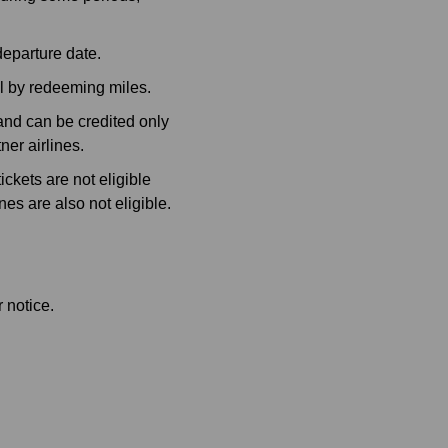
eparture date.
l by redeeming miles.
and can be credited only
er airlines.
ickets are not eligible
es are also not eligible.
 notice.