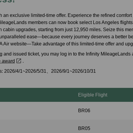
양도/환급 마일리지
에바항공 공식 홈페이지
도착
전용 혜택
마일리지 계산기
h an exclusive limited-time offer. Experience the refined comfor
ty MileageLands members can now book select Los Angeles flights
n cabin upgrades, starting from just 12,950 miles. Seize this me
 unparalleled ease—because every journey deserves a better be
 Air website—Take advantage of this limited-time offer and upg
 and issued ticket, you may log in to the Infinity MileageLand
e award
.
tes: 2026/4/1~2026/5/31、2026/9/1~2026/10/31
Eligible Flight
BR06
BR05