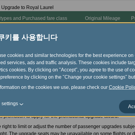
Upgrade to Royal Laurel
 types and Purchased fare class
Original Mileage
P
Y/B
50,000 miles
3
 쿠키를 사용합니다
Class M/H/Q
60,000 miles
4
use cookies and similar technologies for the best experience on 
ed services, ads and traffic analysis. These cookies include ta
ics cookies. By clicking on "Accept", you agree to the use of c
preference by clicking on the "Change your cookie settings" but
ranged prior to departure. The airport cannot accommodate requ
nformation on the cookies we use, please check our
Cookie Pol
those using promotional offers to offset standard upgrade reque
ly to flights and dates included in the promotion period.
 settings
Acc
, the ticket class, travel date, route and flight number of the ne
is promotion to apply for the promotional upgrade award.
 right to limit or adjust the number of passenger upgrades subjec
ight. The upgrade seats may be unavailable on some flights or 