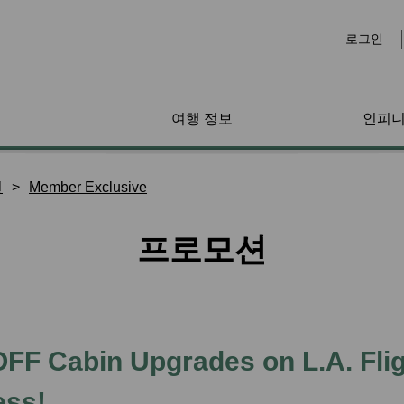
로그인
여행 정보
인피니
안내
리지랜
페어 패밀리 (Fare
수하물
마일리지 사용 프로
온라인 예약
공항에서
회원 특전
기타 
특별 
나의 
션
Member Exclusive
Family)
그램
수하물 정보
전세계 공항
접근성
지랜드
페어 패밀리 (Fare
마일리지 적립
항공편 예약
특별 마일리지 프로모션
선불 
나의 
프로모션
특별 수하물
라운지
보조견
Family) 소개
확인하기
마일리지 구매/충전
특별 이벤트
파트너사 특별 할인
렌트카
마일리
트 서비
추가 수하물 정보
체크인
비동반
마일리지 복원
회원 특별 요금
호텔
마일리
수하물 계산기
비자 및 이민
유아 
신 요
 사전 주
행하기
EVA Mileage Mall
학생/워킹 홀리데이 항
대만 
마일리
위약금
반려동물과 여행하기
공권
임산부
EVA Mileage Hotel
유레일
양도인
소개
환승 수하물
기
회원 마일리지 항공권
건강 
보너스 좌석/업그레이드
EVABi
전자증
FF Cabin Upgrades on L.A. Flig
수하물 지연 / 분실 / 손
리
가능 여부
티켓팅 및 예약 정보
상
마일리지 사용
과거 구매 기록
ess!