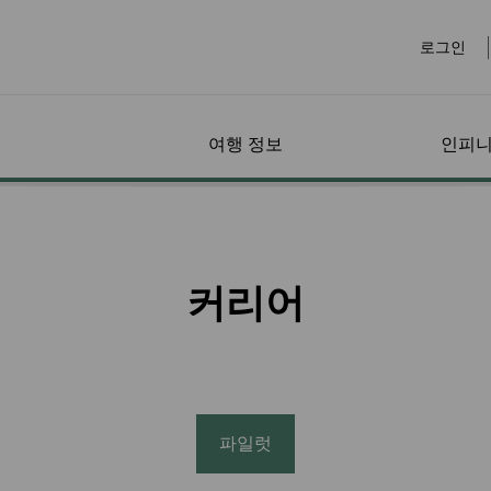
로그인
여행 정보
인피니
안내
리지랜
페어 패밀리 (Fare
수하물
마일리지 사용 프로
온라인 예약
공항에서
회원 특전
기타 
특별 
나의 
Family)
그램
수하물 정보
전세계 공항
접근성
지랜드
페어 패밀리 (Fare
마일리지 적립
항공편 예약
특별 마일리지 프로모션
선불 
나의 
커리어
특별 수하물
라운지
보조견
Family) 소개
확인하기
마일리지 구매/충전
특별 이벤트
파트너사 특별 할인
렌트카
마일리
트 서비
추가 수하물 정보
체크인
비동반
마일리지 복원
회원 특별 요금
호텔
마일리
수하물 계산기
비자 및 이민
유아 
신 요
 사전 주
행하기
EVA Mileage Mall
학생/워킹 홀리데이 항
대만 
마일리
위약금
반려동물과 여행하기
공권
임산부
EVA Mileage Hotel
유레일
양도인
소개
환승 수하물
기
회원 마일리지 항공권
건강 
보너스 좌석/업그레이드
EVABi
전자증
수하물 지연 / 분실 / 손
리
가능 여부
파일럿
티켓팅 및 예약 정보
상
마일리지 사용
과거 구매 기록