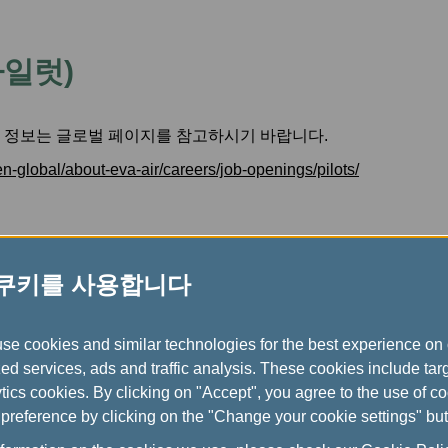
양도/환급 마일리지
에바항공 공식 홈페이지
도착
전용 혜택
마일리지 계산기
파일럿)
 정보는 글로벌 페이지를 참고하시기 바랍니다.
n-global/about-eva-air/careers/job-openings/pilots/
 쿠키를 사용합니다
use cookies and similar technologies for the best experience on 
ed services, ads and traffic analysis. These cookies include ta
ics cookies. By clicking on "Accept", you agree to the use of c
preference by clicking on the "Change your cookie settings" but