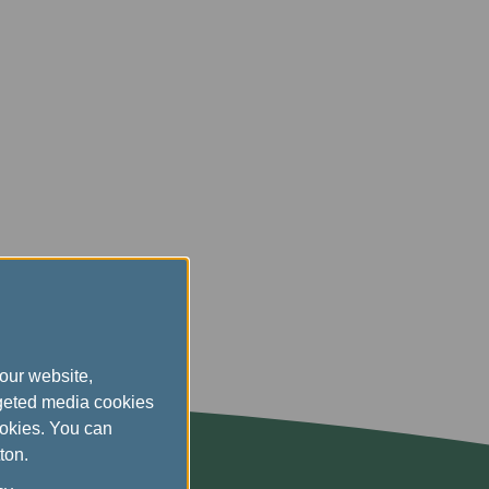
our website,
rgeted media cookies
ookies. You can
ton.