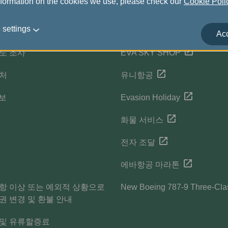
nformation on the cookies we use, please check our
Cookie Pol
서비스
관련 웹사이트
 settings
Acc
도 조사
EVA SKY SHOP
락처
유니항공
정보
Evasion Holiday
화물 서비스
전자 조달
에바항공 마라톤
항 이상 또는 예외적 상황으로
New Boeing 787-9 Three-Cla
권 변경 및 환불 안내
 및 유류할증료