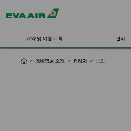
예약 및 여행 계획
관리
할인 항공권
나의 예약 확인
항공기 안내
회원가입
상용여행 특별혜택
도착지 검색
나의 여정 관리
기내 서비스 
인피니티 마일
에바항공 소개
커리어
구인
H
드 소개
o
로그인
여객기
프로그램 개요
좌석 지정
탑승 클래스
m
EVA choices
온라인 가입
도착지 검색
인피니티 마일리
확인 및 구매
EVA Special Livery Jets
EVA BizFam
기내식 신청
기내식 & 음료
소개
e
프로모션
이용약관
목적지별 운임 
날짜 및 항공편 변경
화물 비행기
EVA BizFam 회원 전용
온라인 체크인
기내 엔터테인먼
등급 및 혜택
특가
스
해피아워
비즈니스 클래스
항공편 현황 알림
탑승권 출력
업그레이드 및 갱
MICE 여행 프로그램
EVA SKY SHOP
가오슝 도착
구 사항
항공편 이상으로 인한
예약부도(노쇼) 
문
변경/환불
UATP
시애틀 도착
회원 혜택
나의 여정 관리 
Hello Kitty 비행
예약 취소
파리 도착
e-Services
안전 및 건강 관
환불 신청/문의
뮌헨 도착
인보이스 신청
밀라노 도착