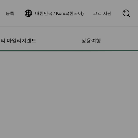
등록
대한민국 / Korea(한국어)
고객 지원
S
e
a
r
c
h
티 마일리지랜드
상용여행
B
o
x
O
p
서비스
도움 및 문의
계정 관리
취항지
항공편 현황 조회
e
n
 서비스
항공편 현황
초과 수하물
프로필
스케줄
항공편 증명서 신청
지 문의
운항 노선 지도
 소아
항공편 현황 알림
지 찾기
스타 얼라이언스 네트워
또는 어린이와 여
크
고속철
지 증명서 확인
제휴 항공사
 승객
&항공 패키지
 리스트 관리
인터라인 제휴 항공편 안
상태
dDeal
명서 관리
내
항공편 현황