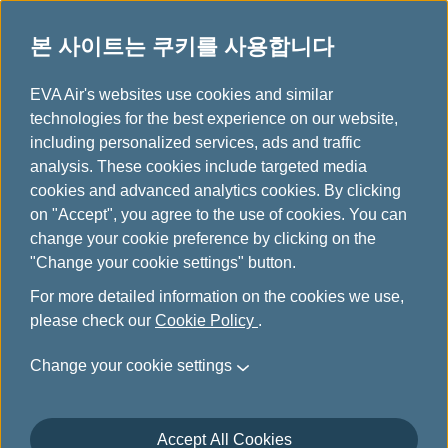
본 사이트는 쿠키를 사용합니다
...
H
EVA Air's websites use cookies and similar
o
technologies for the best experience on our website,
대만 타오위안 국제공항
m
including personalized services, ads and traffic
e
analysis. These cookies include targeted media
cookies and advanced analytics cookies. By clicking
모든 에바항공 항공편은 대만 타오 위안 국제 공항 2 터미널
on "Accept", you agree to the use of cookies. You can
에서 출발합니다.
change your cookie preference by clicking on the
"Change your cookie settings" button.
For more detailed information on the cookies we use,
라운지 위치 안내
please check our
Cookie Policy
.
Change your cookie settings
Accept All Cookies