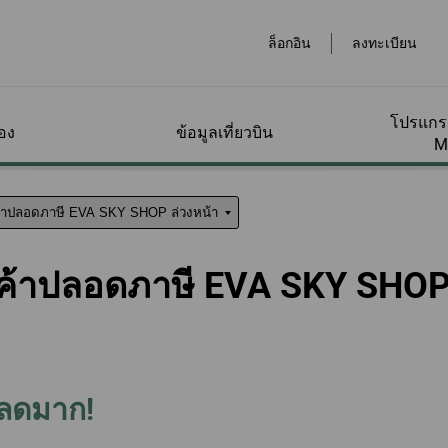
ล็อกอิน
ลงทะเบียน
โปรแกรม
อง
ข้อมูลเที่ยวบิน
M
หมาย
ทาง
ประเภทบัตรโดยสาร
กระเป๋าสัมภาระ
โปรแกรมรางวัลไมล์
จองออนไลน์
ที่สนามบิน
ข้อเสนอพิเศษสำหรับ
บริกา
บริกา
จัดกา
ุณ
สะสม
สมาชิก
เหลือ
ของฉั
ถาม-
ทาง
สะสม
แนะนำประเภทบัตร
การสะสมไมล์
จองเที่ยวบิน
โปรโมชั่นไมล์สะสม
ชำระสั
ข้อมูล
สินค้าปลอดภาษี EVA SKY SHOP
โดยสาร
หน้า
ข้อมูลกระเป๋าสัมภาระ
สนามบินต่างๆทั่วโลก
บริการ
มค่า
ซื้อไมล์สะสม/เติมไมล์
กิจกรรมพิเศษ
ส่วนลดพิเศษจากคู่
สอบถา
ถึง
สะสม
สัญญา
รถเช่า
ของฉั
ื่ม
กระเป๋าสัมภาระพิเศษ
ห้องรับรองพิเศษ
ราคาพิเศษสำหรับ
าชิกและ
ต่างๆ
สุนัขช่
่ยม
ขอคืนไมล์
สมาชิก
จองโร
สะสมไม
ิงบน
เช็กอิน
างๆ
ครื่อง
ข้อมูลเพิ่มเติมเกี่ยวกับ
ผู้โดยส
EVA Mileage Mall
บัตรโดยสารนักเรียน/
รถไฟคว
ตรวจส
วีซ่าและการเข้าเมือง
ลื่อน
กระเป๋าสัมภาระ
โดยลำพ
อไม่มา
ทำงานและท่องเที่ยว
สะสม
ดภาษี
ระดับ
ลิส
า
EVA Mileage Hotel
แพ็กเกจ
วงหน้า
คำนวณกระเป๋าสัมภาระ
เดินทา
รางวัลบัตรโดยสาร
รถไฟใ
การจัดก
่งลดมาก!
เล็ก
ิสโก
ัดการ
ตรวจสอบที่ว่างสำหรับ
สำหรับสมาชิก
สิทธิ์
รฮัลโหล
เดินทางพร้อมสัตว์เลี้ยง
หรับ
ุณ
การใช้ไมล์สะสม/อัป
EVABid
เดินทา
เกรด
ข้อมูลสำหรับการจอง
การจัด
ข้อมูลสัมภาระของแต่ละ