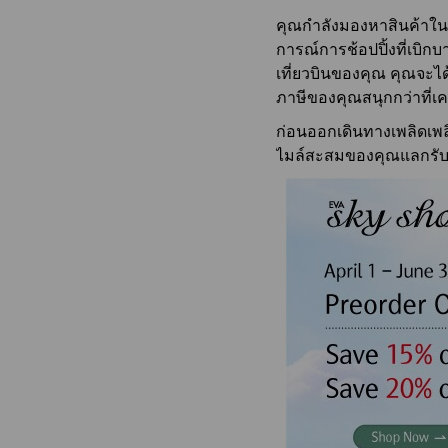
ความปลอดภัยแล
จากกรุงเทพฯ
สอบถามการคืนบัตร
ใส่ใจในสุขภาพ
คุณกำลังมองหาสินค้าในร
โดยสาร
จากเชียงใหม่
การณ์การช้อปปิ้งที่เบิ
ขอใบรับรองการออกบัตร
โดยสาร
เที่ยวบินของคุณ คุณจะได
ภาษีของคุณสนุกกว่าที่เค
ก่อนออกเดินทางเพลิดเพล
ไมล์สะสมของคุณแลกรับ