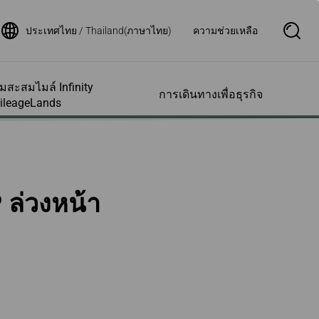
ประเทศไทย / Thailand(ภาษาไทย)
ความช่วยเหลือ
S
e
a
r
c
สะสมไมล์ Infinity
h
การเดินทางเพื่อธุรกิจ
B
ileageLands
o
x
O
p
รเสริมและอื่นๆ
รความช่วย
รบัญชีสมาชิก
เส้นทางบินของเรา
สอบถามสถานะเที่ยว
e
พิเศษต่างๆและ
น
บิน
n
ตอบ
มภาระเพิ่มล่วง
สมาชิกของฉัน
ตารางเวลาเที่ยวบิน
 ล่วงหน้า
ช่วยเหลือการเข้า
สถานะเที่ยวบิน
มข้อมูลไมล์สะสม
แผนที่เส้นทางบิน
น
ขอใบรับรองเที่ยวบิน
เครือข่ายพันธมิตรสายกา
วยเหลือ
งแรม
ล์ย้อนหลัง
รบินสตาร์อัลไลแอนซ์
แจ้งเตือนสถานะเที่ยวบิน
ารเด็กที่เดินทาง
ามเร็วสูงไต้หวัน
อบใบแจ้งยอดไมล์
สายการบินพันธมิตร
ัง
ตั๋วเครื่องบินและ
ประกาศสำคัญสำหรับผู้
งกับทารกและเด็ก
นยุโรป
ารรายชื่อผู้ได้รับ
โดยสารที่เดินทางกับสาย
แทนสมาชิก
การบินร่วม
Deal
งขณะตั้งครรภ์
การใบรับรองสิทธิ์
สถานะเที่ยวบิน