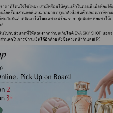
และบัตรโดยสาร
อิเล็กท
ะความ
สายการบิน
เงื่อน
การแลกไมล์สะสม
าคาที่โดนใจใช่ไหม? เรามีพร้อมให้คุณแล้วในตอนนี้ เพื่อที่จะได
สอบถามข้อมูลการทำ
สัมภาระล่าช้า / หาย /
การโอน/คืนไมล์สะสม
รายการย้อนหลัง
กบานใจพร้อมส่วนลดพิเศษมากมาย กรุณาสั่งซื้อสินค้าปลอดภาษีทาง
เสียหาย
การคำนวณไมล์สะสม
้พบกับสินค้าที่จัดมาให้โดยเฉพาะพร้อมราคาสุดพิเศษ ที่จะทำให้ก
ข้อดีของการจองบัตร
โดยสารผ่านเว็บไซต์
ย!
ทางการ
ินไปกับส่วนลดที่ให้คุณมากกว่าบนเว็บไซต์ EVA SKY SHOP นอกจ
ส่วนลดในการชำระเงินได้อีกด้วย
สั่งซื้อล่วงหน้ากันเลย!