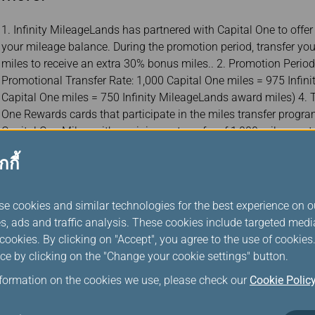
1. Infinity MileageLands has partnered with Capital One to offer
your mileage balance. During the promotion period, transfer yo
miles to receive an extra 30% bonus miles.. 2. Promotion Period
Promotional Transfer Rate: 1,000 Capital One miles = 975 Infin
Capital One miles = 750 Infinity MileageLands award miles) 4. T
One Rewards cards that participate in the miles transfer progr
Capital One Miles, with a minimum transfer of 1,000 miles per t
กกี้
se cookies and similar technologies for the best experience on o
Jun 17, 2026 Mileage Redemption
s, ads and traffic analysis. These cookies include targeted med
Discover Your Top Vacation Choice: EV
ookies. By clicking on "Accept", you agree to the use of cookie
ce by clicking on the "Change your cookie settings" button.
Effective immediately, Infinity MileageLands members can enjoy
nformation on the cookies we use, please check our
Cookie Polic
Evergreen Resort Hotel- Jiaosi : 1.Redeem a voucher for just 58,
valid for one year from the date of redemption. For detailed ter