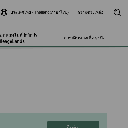
ประเทศไทย / Thailand(ภาษาไทย)
ความช่วยเหลือ
S
e
a
r
c
สะสมไมล์ Infinity
h
การเดินทางเพื่อธุรกิจ
B
ileageLands
o
x
O
p
รเสริมและอื่นๆ
รความช่วย
รบัญชีสมาชิก
เส้นทางบินของเรา
สอบถามสถานะเที่ยว
e
พิเศษต่างๆและ
น
บิน
n
ตอบ
มภาระเพิ่มล่วง
สมาชิกของฉัน
ตารางเวลาเที่ยวบิน
ช่วยเหลือการเข้า
สถานะเที่ยวบิน
มข้อมูลไมล์สะสม
แผนที่เส้นทางบิน
น
ขอใบรับรองเที่ยวบิน
เครือข่ายพันธมิตรสายกา
วยเหลือ
งแรม
ล์ย้อนหลัง
รบินสตาร์อัลไลแอนซ์
แจ้งเตือนสถานะเที่ยวบิน
ารเด็กที่เดินทาง
ามเร็วสูงไต้หวัน
อบใบแจ้งยอดไมล์
สายการบินพันธมิตร
ัง
ตั๋วเครื่องบินและ
ประกาศสำคัญสำหรับผู้
งกับทารกและเด็ก
นยุโรป
ารรายชื่อผู้ได้รับ
โดยสารที่เดินทางกับสาย
แทนสมาชิก
การบินร่วม
Deal
งขณะตั้งครรภ์
การใบรับรองสิทธิ์
สถานะเที่ยวบิน
ยืนยัน