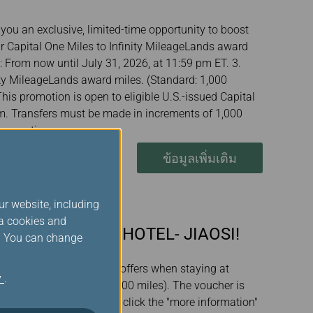
 you an exclusive, limited-time opportunity to boost
ur Capital One Miles to Infinity MileageLands award
: From now until July 31, 2026, at 11:59 pm ET. 3.
ity MileageLands award miles. (Standard: 1,000
his promotion is open to eligible U.S.-issued Capital
am. Transfers must be made in increments of 1,000
ransaction.
ข้อมูลเพิ่มเติม
ur website, including
ia cookies and
ERGREEN RESORT HOTEL- JIAOSI!
s. You can change
 the following exclusive offers when staying at
y
.
000 miles (originally 70,000 miles). The voucher is
ms and conditions, please click the "more information"