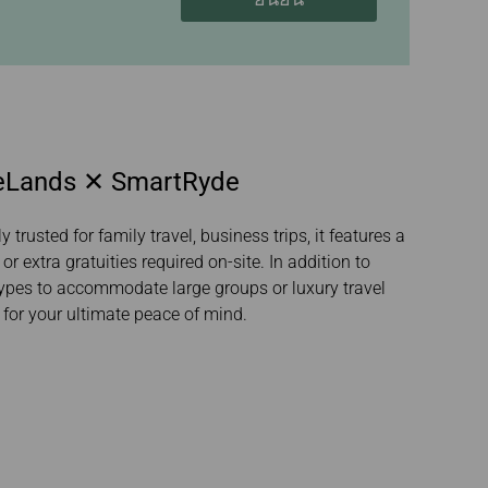
รอนิกส์
ไขทางการแพทย์
ageLands ✕ SmartRyde
trusted for family travel, business trips, it features a
extra gratuities required on-site. In addition to
 types to accommodate large groups or luxury travel
 for your ultimate peace of mind.