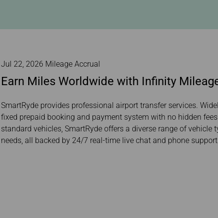
และบัตรโดยสาร
อิเล็กท
ะความ
สายการบิน
เงื่อน
การแลกไมล์สะสม
สอบถามข้อมูลการทำ
สัมภาระล่าช้า / หาย /
การโอน/คืนไมล์สะสม
รายการย้อนหลัง
เสียหาย
การคำนวณไมล์สะสม
ข้อดีของการจองบัตร
โดยสารผ่านเว็บไซต์
ทางการ
Jul 22, 2026 Mileage Accrual
Earn Miles Worldwide with Infinity Mile
SmartRyde provides professional airport transfer services. Widely 
fixed prepaid booking and payment system with no hidden fees or 
standard vehicles, SmartRyde offers a diverse range of vehicle
needs, all backed by 24/7 real-time live chat and phone support