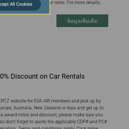
aying at exclusive member rates. For more details,
cept All Cookies
ข้อมูลเพิ่มเติม
10% Discount on Car Rentals
HERTZ website for EVA AIR members and pick up by
urope, Australia, New Zealand or Asia and get up to
ra award miles and discount, please make sure you
o don’t forget to quote the applicable CDP# and PC#
rvation. Terms and conditions apply. Click more