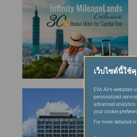
เว็บไซต์นี้ใช้คุ
EVA Air's websites u
personalized service
advanced analytics c
your cookie preferen
For more detailed i