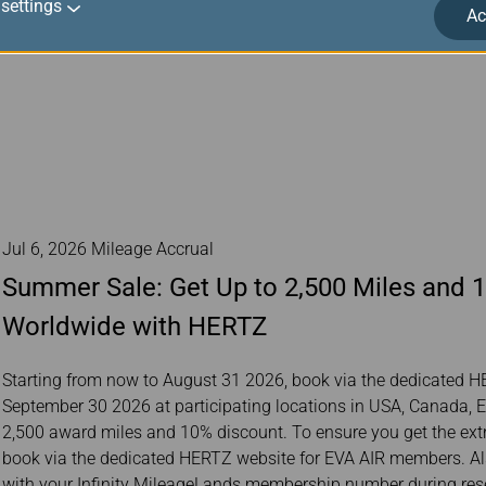
settings
button. 2.Earn 1,000 award miles (originally 500 miles) when st
Ac
please contact Evergreen Hotels at +886-3-9100688.
Jul 6, 2026 Mileage Accrual
Summer Sale: Get Up to 2,500 Miles and 
Worldwide with HERTZ
Starting from now to August 31 2026, book via the dedicated 
September 30 2026 at participating locations in USA, Canada, E
2,500 award miles and 10% discount. To ensure you get the ext
book via the dedicated HERTZ website for EVA AIR members. Als
with your Infinity MileageLands membership number during rese