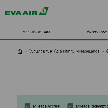
วางแผนและจอง
จัดการการจ
ข้อเสนอพิเศษ
ตรวจสอบการจอง
เครื่องบินของเรา
สมัครสมาชิก
สิทธิพิเศษสำหรับการ
ออกสำรวจจุด
จัดการการเดิน
เดินทางกับ EVA
เกี่ยวกับ Infinity
โปรแกรมสะสมไมล์ Infinity MileageLands
H
ของฉัน
เดินทางเพื่อธุรกิจ
ปลายทางของค
ของคุณ
MileageLands
o
ตัวเลือกอื่นๆจาก EVA
เข้าสู่ระบบ
สมัครสมาชิกทาง
ภาพรวมของโปรแกรม
ทุกจุดหมายปลาย
เลือกที่นั่ง
แนะนำโปรแกรม
m
ออนไลน์
ไมล์ Infinity
เครื่องบินโดยสาร
ชั้นโดยสาร
e
โปรโมชัน
ยืนยันและชำระเงิน
EVA BizFam
ตรวจสอบแนวโน้
สั่งอาหาร
MileageLands
ข้อกำหนดและเงื่อนไข
โดยสาร
เครื่องบินดีไซน์พิเศษจาก
อาหารและเครื่องด
Happy Hours
เปลี่ยนวันเดินทาง/เที่ยว
EVA BizFam ข้อเสนอสุด
เช็กอินออนไลน์
ระดับขั้นของสม
EVA
บิน
พิเศษ
ชั้นประหยัดพรีเมี
บริการความบันเท
สิทธิประโยชน์ต่
พิมพ์บัตรผ่านขึ้นเ
เครื่องบินบรรทุกสินค้า
เที่ยวบิน
แจ้งเตือนสถานะเที่ยวบิน
โปรแกรมสำหรับกลุ่ม
ชั้นธุรกิจ
ข้อกำหนดสำหรับเ
ค่าธรรมเนียมเมื่
ธุรกิจ MICE
สั่งซื้อสินค้าปลอ
ระดับและต่ออายุ
เปลี่ยนแปลง/คืนตั๋ว
ไปยังลอสแองเจล
แสดงตัวตามเวล
EVA SKY SHOP ล่
ขั้นสมาชิก
เนื่องจากเที่ยวบินผิดปกติ
UATP
ไปยังซานฟรานซ
คำแนะนำในการจ
เครื่องบินโดยสา
สิทธิประโยชน์สำ
ยกเลิกการจอง
การเดินทางของค
คิตตี้เจ็ท
ไปยังเวียนนา
สมาชิก
Mileage Accrual
Mileage Redempti
ขอคืนบัตรโดยสาร/
e-Services