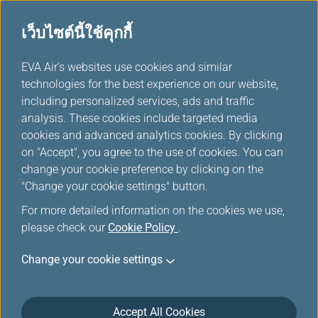
เว็บไซต์นี้ใช้คุกกี้
...
EVA Air's websites use cookies and similar
H
technologies for the best experience on our website,
o
including personalized services, ads and traffic
m
การโอน/คืนไมล์สะสม
analysis. These cookies include targeted media
e
cookies and advanced analytics cookies. By clicking
on "Accept", you agree to the use of cookies. You can
change your cookie preference by clicking on the
การลงทะเบียนผู้รับสิทธิ์แทน
"Change your cookie settings" button.
For more detailed information on the cookies we use,
เพื่อปกป้องสิทธิ์การเป็นสมาชิกของคุณ คุณจะต้อง
please check our
Cookie Policy
.
ส่งรายชื่อผู้รับสิทธิ์แทนไปยัง Infinity
MileageLands ก่อนการโอนไมล์สะสม
Change your cookie settings
(ตัวอย่างเช่น เจเรมี่ต้องการโอน 20,000 ไมล์ไปให้
แซนดี้ เจเรมี่คือผู้โอนและแซนดี้คือผู้รับสิทธิ์แทน)
Accept All Cookies
กรุณาทำตามขั้นตอนต่อไปนี้เพื่อลงทะเบียนผู้รับ