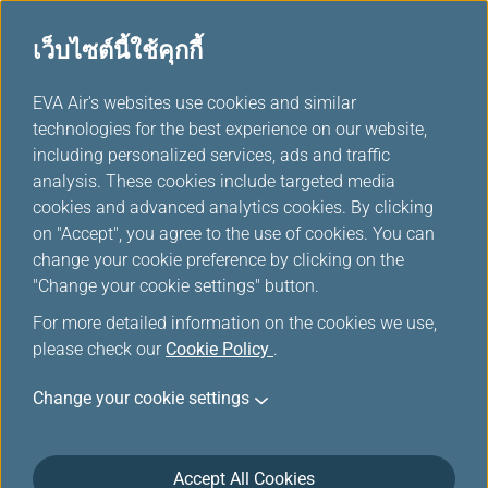
เว็บไซต์นี้ใช้คุกกี้
...
EVA Air's websites use cookies and similar
H
technologies for the best experience on our website,
o
including personalized services, ads and traffic
m
ข้อกำหนดและเงื่อนไข
analysis. These cookies include targeted media
e
cookies and advanced analytics cookies. By clicking
on "Accept", you agree to the use of cookies. You can
change your cookie preference by clicking on the
ข้อกำหนดและเงื่อนไข:
"Change your cookie settings" button.
For more detailed information on the cookies we use,
การลงทะเบียนใน Infinity MileageLands สามารถ
please check our
Cookie Policy
.
ทำได้โดยบุคคลเท่านั้น สมาชิกควรยืนยันข้อมูล
ส่วนบุคคล (รวมถึงแต่ไม่จำกัดเพียง ชื่อ, วันเกิด, ที่
Change your cookie settings
อยู่ทางไปรษณีย์ และอีเมล) ที่ให้ไว้ว่าถูกต้อง ณ
ขณะทำการลงทะเบียนสมัคร บัญชี Infinity
MileageLands เป็นของสมาชิกแต่ละคน และไม่
Accept All Cookies